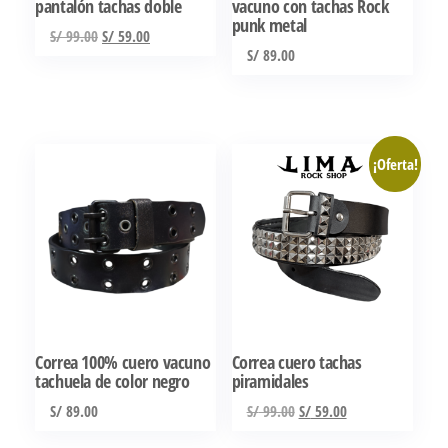
pantalón tachas doble
vacuno con tachas Rock
punk metal
El
El
S/
99.00
S/
59.00
S/
89.00
precio
precio
original
actual
Este
era:
es:
producto
S/ 99.00.
S/ 59.00.
tiene
¡Oferta!
múltiples
variantes.
Las
opciones
se
pueden
elegir
Correa 100% cuero vacuno
Correa cuero tachas
en
tachuela de color negro
piramidales
la
El
El
S/
89.00
S/
99.00
S/
59.00
página
precio
precio
Este