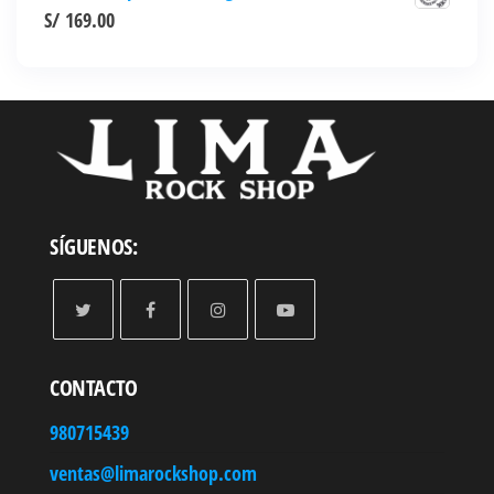
S/
169.00
SÍGUENOS:
CONTACTO
980715439
ventas@limarockshop.com