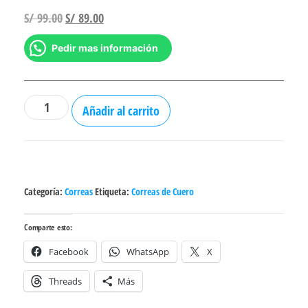
El
El
S/
99.00
S/
89.00
precio
precio
Pedir mas información
original
actual
era:
es:
S/ 99.00.
S/ 89.00.
Correa
Añadir al carrito
100%
cuero
tachas
pirámide
Categoría:
Correas
Etiqueta:
Correas de Cuero
punk
rock
Comparte esto:
cantidad
Facebook
WhatsApp
X
Threads
Más