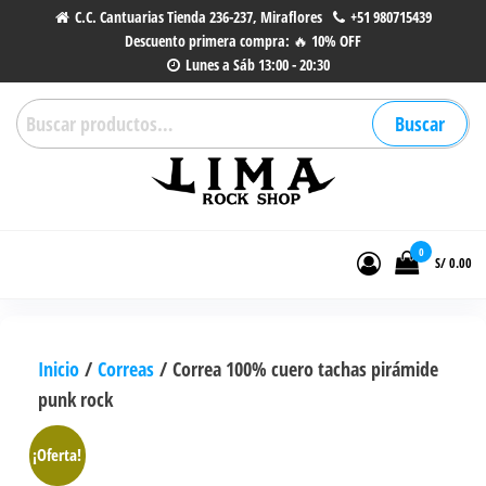
Saltar
C.C. Cantuarias Tienda 236-237, Miraflores
+51 980715439
Descuento primera compra: 🔥 10% OFF
al
Lunes a Sáb 13:00 - 20:30
contenido
Buscar
Buscar
por:
Lima Rock Shop
Tienda online de Accesorios,
Joyas de Acero | Tienda de
0
S/ 0.00
Música de Vinilos, CDs y más.
Inicio
/
Correas
/ Correa 100% cuero tachas pirámide
punk rock
¡Oferta!