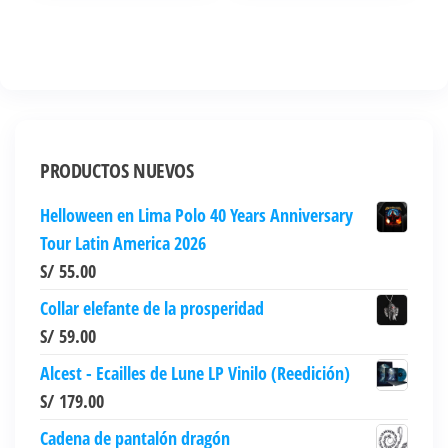
de
original
actual
producto
producto
era:
es:
tiene
S/ 99.00.
S/ 59.00.
múltiples
variantes.
Las
opciones
PRODUCTOS NUEVOS
se
Helloween en Lima Polo 40 Years Anniversary
pueden
Tour Latin America 2026
elegir
S/
55.00
en
la
Collar elefante de la prosperidad
página
S/
59.00
de
Alcest - Ecailles de Lune LP Vinilo (Reedición)
producto
S/
179.00
Cadena de pantalón dragón