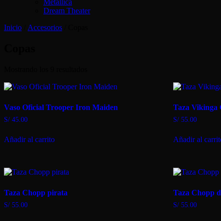
Metallica
Dream Theater
Inicio
/
Accesorios
/ Copas
Copas
Ordenado
Mostrando los 9 resultados
por
los
últimos
Vaso Oficial Trooper Iron Maiden
Taza Vikinga
S/
45.00
S/
55.00
Añadir al carrito
Añadir al carri
Taza Chopp pirata
Taza Chopp d
S/
55.00
S/
55.00