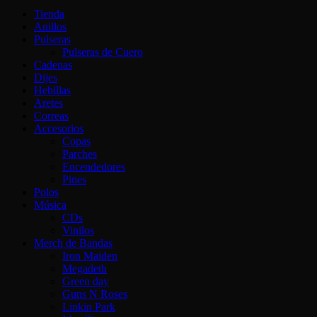
Tienda
Anillos
Pulseras
Pulseras de Cuero
Cadenas
Dijes
Hebillas
Aretes
Correas
Accesorios
Copas
Parches
Encendedores
Pines
Polos
Música
CDs
Vinilos
Merch de Bandas
Iron Maiden
Megadeth
Green day
Guns N Roses
Linkin Park