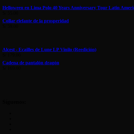
página
de
Helloween en Lima Polo 40 Years Anniversary Tour Latin Ameri
producto
S/
55.00
Collar elefante de la prosperidad
S/
59.00
Alcest - Ecailles de Lune LP Vinilo (Reedición)
S/
179.00
Cadena de pantalón dragón
S/
169.00
Síguenos: