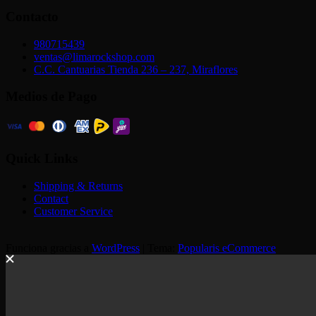
Contacto
980715439
ventas@limarockshop.com
C.C. Cantuarias Tienda 236 – 237, Miraflores
Medios de Pago
Quick Links
Shipping & Returns
Contact
Customer Service
Funciona gracias a
WordPress
|
Tema:
Popularis eCommerce