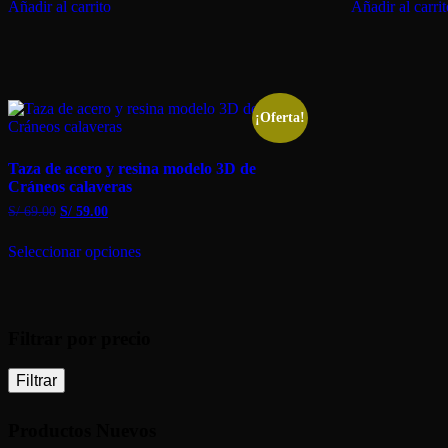
Añadir al carrito
Añadir al carri
¡Oferta!
Taza de acero y resina modelo 3D de
Cráneos calaveras
El
El
S/
69.00
S/
59.00
precio
precio
Este
original
actual
Seleccionar opciones
producto
era:
es:
tiene
S/ 69.00.
S/ 59.00.
múltiples
variantes.
Las
Filtrar por precio
opciones
se
pueden
Filtrar
elegir
en
Productos Nuevos
la