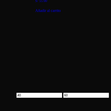
S/
55.00
Añadir al carrito
Precio
Precio
mínimo
máximo