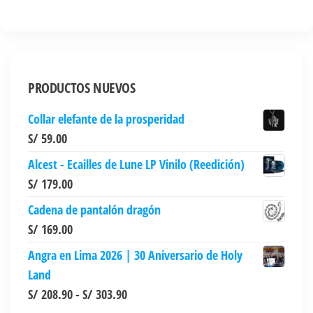
tiene
S/ 50.00.
S/ 45.00.
múltiples
variantes.
Las
opciones
PRODUCTOS NUEVOS
se
Collar elefante de la prosperidad
pueden
S/
59.00
elegir
en
Alcest - Ecailles de Lune LP Vinilo (Reedición)
la
S/
179.00
página
Cadena de pantalón dragón
de
S/
169.00
producto
Angra en Lima 2026 | 30 Aniversario de Holy
Land
Rango
S/
208.90
-
S/
303.90
de