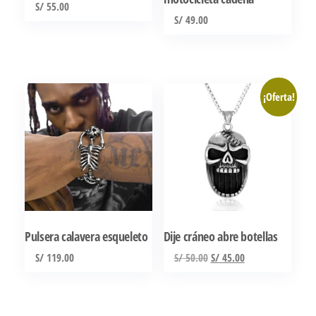
S/
55.00
S/
49.00
¡Oferta!
Pulsera calavera esqueleto
Dije cráneo abre botellas
El
El
S/
119.00
S/
50.00
S/
45.00
precio
precio
Este
original
actual
producto
era:
es: