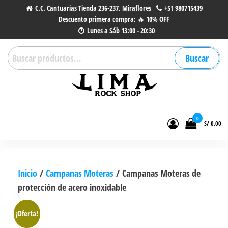
Saltar
C.C. Cantuarias Tienda 236-237, Miraflores
+51 980715439
Descuento primera compra: 🔥 10% OFF
al
Lunes a Sáb 13:00 - 20:30
contenido
Buscar
Buscar
por:
Lima Rock Shop
Tienda online de Accesorios,
Joyas de Acero | Tienda de
0
S/ 0.00
Música de Vinilos, CDs y más.
Inicio
/
Campanas Moteras
/ Campanas Moteras de
protección de acero inoxidable
¡Oferta!