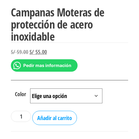
Campanas Moteras de
protección de acero
inoxidable
El
El
S/
59.00
S/
55.00
precio
precio
Pedir mas información
original
actual
era:
es:
S/ 59.00.
S/ 55.00.
Color
Campanas
Añadir al carrito
Moteras
de