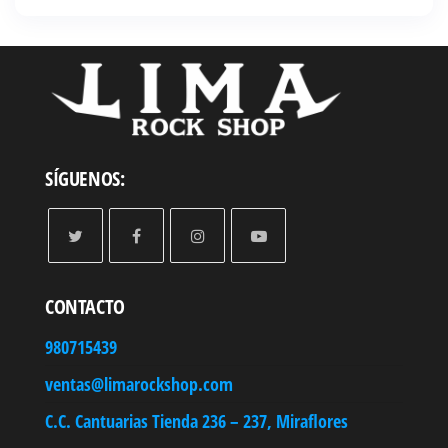
precios:
desde
S/ 208.90
hasta
S/ 303.90
SÍGUENOS:
CONTACTO
980715439
ventas@limarockshop.com
C.C. Cantuarias Tienda 236 – 237, Miraflores