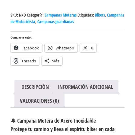
protección
de
SKU:
N/D
Categoría:
Campanas Moteras
Etiquetas:
Bikers
,
Campanas
acero
de Motociclista
,
Campanas guardianas
inoxidable
cantidad
Comparte esto:
Facebook
WhatsApp
X
Threads
Más
DESCRIPCIÓN
INFORMACIÓN ADICIONAL
VALORACIONES (0)
🔔 Campana Motera de Acero Inoxidable
Protege tu camino y lleva el espíritu biker en cada