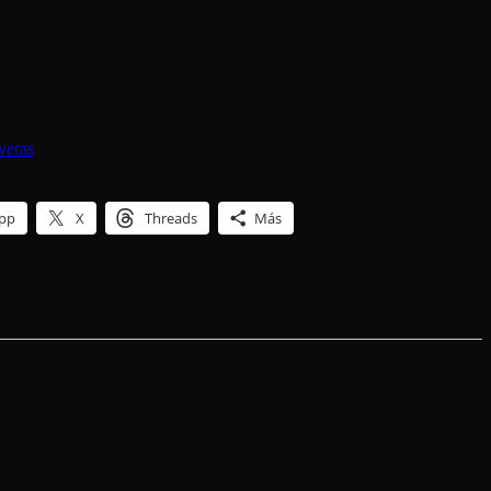
veras
pp
X
Threads
Más