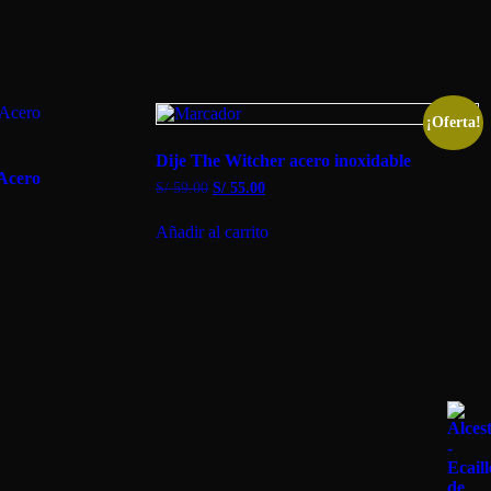
¡Oferta!
Dije The Witcher acero inoxidable
 Acero
El
El
S/
59.00
S/
55.00
precio
precio
original
actual
Añadir al carrito
era:
es:
S/ 59.00.
S/ 55.00.