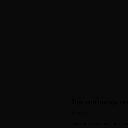
Dije catrina ojo ve
S/
55.00
collar de acero inoxidable mode