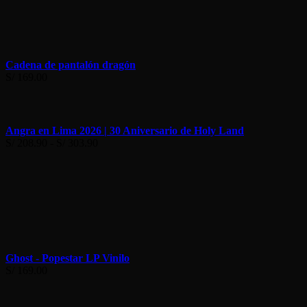
Cadena de pantalón dragón
S/
169.00
Angra en Lima 2026 | 30 Aniversario de Holy Land
Rango
S/
208.90
-
S/
303.90
de
precios:
desde
S/ 208.90
hasta
S/ 303.90
Ghost - Popestar LP Vinilo
S/
169.00