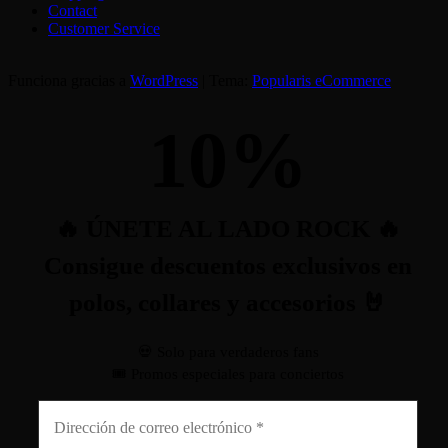
Contact
Customer Service
Funciona gracias a
WordPress
|
Tema:
Popularis eCommerce
10
%
🔥 ÚNETE AL LADO ROCK 🔥
Consigue descuentos exclusivos en
polos, collares y accesorios 🤘
💀 Solo para verdaderos fans
🎟️ Promos especiales para conciertos