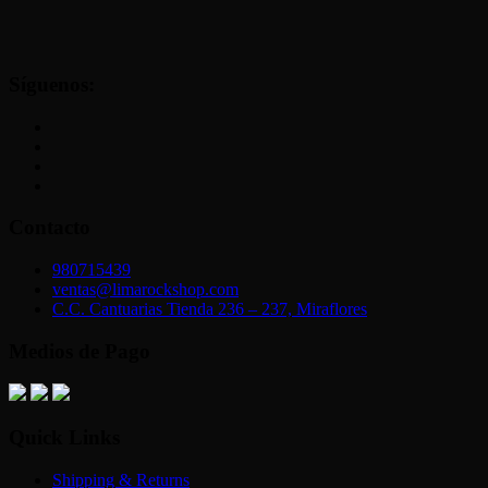
Síguenos:
Contacto
980715439
ventas@limarockshop.com
C.C. Cantuarias Tienda 236 – 237, Miraflores
Medios de Pago
Quick Links
Shipping & Returns