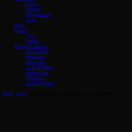
Copas
Parches
Encendedores
Pines
Polos
Música
CDs
Vinilos
Merch de Bandas
Iron Maiden
Megadeth
Green day
Guns N Roses
Linkin Park
Metallica
Dream Theater
Inicio
/
Dijes
/ Dije catrina ojo verde collar Acero inoxidable