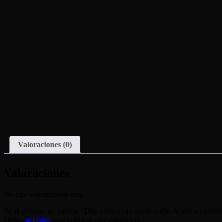
Valoraciones (0)
Valoraciones
No hay valoraciones aún.
Sé el primero en valorar “Dije catrina ojo verde collar Acero inoxidab
Debes
acceder
para publicar una valoración.