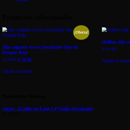
Productos relacionados
¡Oferta!
Hellboy dije 
Dije colgante Acero Inoxidable Ojos de
S/
59.00
Dragón Rojo
El
El
S/
59.00
S/
39.00
Añadir al carri
precio
precio
original
actual
Añadir al carrito
era:
es:
S/ 59.00.
S/ 39.00.
Productos Nuevos
Alcest - Ecailles de Lune LP Vinilo (Reedición)
S/
179.00