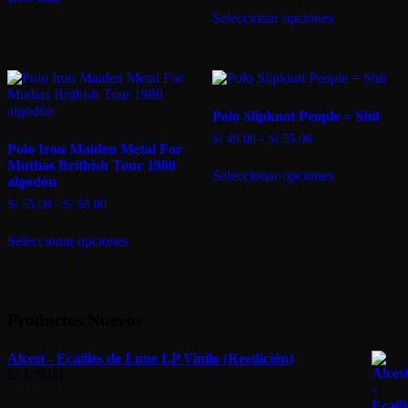
Este
Seleccionar opciones
producto
tiene
múltiples
variantes.
Las
opciones
Polo Slipknot People = Shit
se
pueden
Rango
S/
49.00
-
S/
55.00
Polo Iron Maiden Metal For
elegir
de
Este
Muthas Brithish Tour 1980
en
precios:
Seleccionar opciones
producto
algodón
desde
la
tiene
S/ 49.00
página
Rango
S/
55.00
-
S/
58.00
múltiples
hasta
de
de
Este
variantes.
S/ 55.00
producto
precios:
Seleccionar opciones
producto
Las
desde
tiene
opciones
S/ 55.00
múltiples
se
hasta
variantes.
pueden
S/ 58.00
Las
elegir
Productos Nuevos
opciones
en
se
la
pueden
página
Alcest - Ecailles de Lune LP Vinilo (Reedición)
elegir
de
S/
179.00
en
producto
la