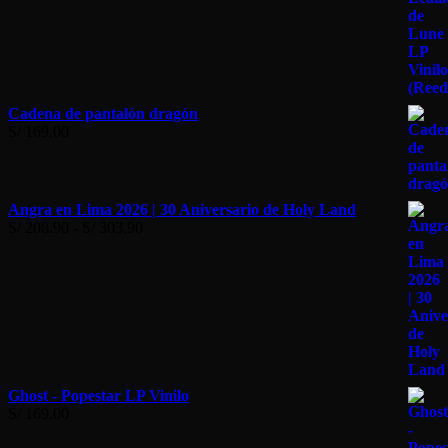
página
de
producto
Cadena de pantalón dragón
S/
169.00
Angra en Lima 2026 | 30 Aniversario de Holy Land
Rango
S/
208.90
-
S/
303.90
de
precios:
desde
S/ 208.90
hasta
S/ 303.90
Ghost - Popestar LP Vinilo
S/
169.00