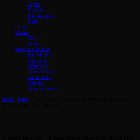
Copas
Parches
Encendedores
Pines
Polos
Música
CDs
Vinilos
Merch de Bandas
Iron Maiden
Megadeth
Green day
Guns N Roses
Linkin Park
Metallica
Dream Theater
Inicio
/
Polos
/ Limp Bizkit – Chocolate starfish And the hot dog
flavored water Polo algodón
Limp Bizkit – Chocolate starfish And the