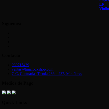
Síguenos:
Contacto
980715439
ventas@limarockshop.com
C.C. Cantuarias Tienda 236 – 237, Miraflores
Medios de Pago
Quick Links