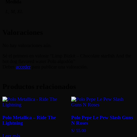
Medida
L, M, XL
Valoraciones
No hay valoraciones aún.
Sé el primero en valorar “Limp Bizkit – Chocolate starfish And the
hot dog flavored water Polo algodón”
Debes
acceder
para publicar una valoración.
Productos relacionados
Polo Metallica – Ride The
Polo Pepe Le Pew Slash Guns
Lightning
N Roses
S/
55.00
Leer más