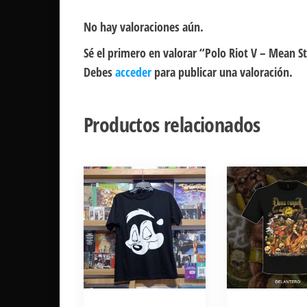
No hay valoraciones aún.
Sé el primero en valorar “Polo Riot V – Mean S
Debes
acceder
para publicar una valoración.
Productos relacionados
Este
Este
producto
producto
tiene
tiene
múltiples
múltiples
variantes.
variantes.
Las
Las
opciones
opciones