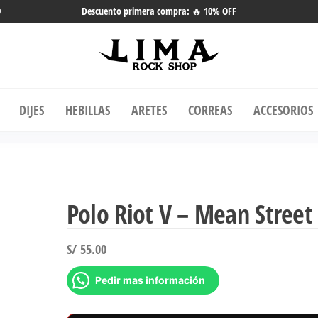
9
Descuento primera compra: 🔥 10% OFF
ma Rock Shop
Tienda online de Accesorios, Joyas
Acero | Tienda de Música de Vinilos
DIJES
HEBILLAS
ARETES
CORREAS
ACCESORIOS
y más.
Polo Riot V – Mean Street
S/
55.00
Pedir mas información