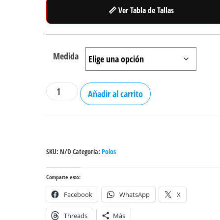
📏 Ver Tabla de Tallas
Medida
Polo
Añadir al carrito
Riot
V
-
Mean
SKU:
N/D
Categoría:
Polos
Street
cantidad
Comparte esto:
Facebook
WhatsApp
X
Threads
Más