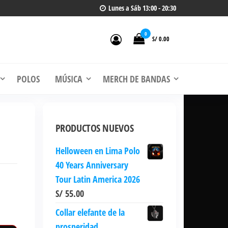
Lunes a Sáb 13:00 - 20:30
0
S/ 0.00
 de
, CDs
POLOS
MÚSICA
MERCH DE BANDAS
PRODUCTOS NUEVOS
Helloween en Lima Polo
40 Years Anniversary
Tour Latin America 2026
S/
55.00
Collar elefante de la
prosperidad