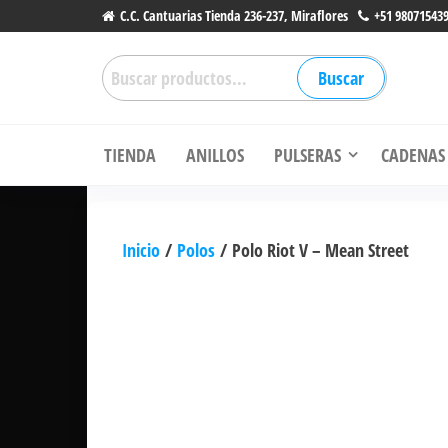
Saltar
C.C. Cantuarias Tienda 236-237, Miraflores
+51 98071543
al
Buscar
contenido
Buscar
por:
Li
TIENDA
ANILLOS
PULSERAS
CADENAS
Inicio
/
Polos
/ Polo Riot V – Mean Street