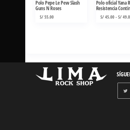
se
se
Polo Pepe Le Pew Slash
Polo oficial Yana 
Guns N Roses
Resistencia Conti
pueden
pueden
elegir
elegir
S/
55.00
S/
45.00
-
S/
49.0
en
en
la
la
página
página
de
de
producto
producto
SÍGUE