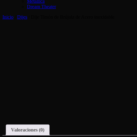
Metallica
Dream Theater
Inicio
/
Dijes
/ Dije Timón de Brújula de Acero inoxidable
Valoraciones (0)