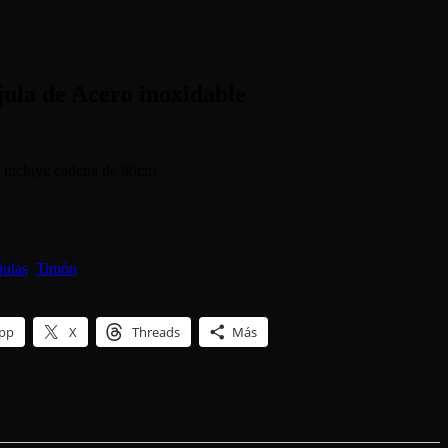
ula de Acero inoxidable
e incluye cadena de 60cm
julas
,
Timón
pp
X
Threads
Más