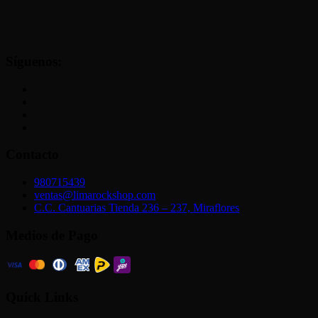
Síguenos:
Contacto
980715439
ventas@limarockshop.com
C.C. Cantuarias Tienda 236 – 237, Miraflores
Medios de Pago
Quick Links