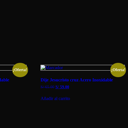
¡Oferta!
¡Oferta!
dable
Dije Jesucristo cruz Acero Inoxidable
El
El
S/
65.00
S/
59.00
precio
precio
original
actual
Añadir al carrito
era:
es:
S/ 65.00.
S/ 59.00.