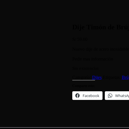
Dije Timón de Brúj
S/
59.00
Nuevo dije de acero inoxidabl
Pedir mas información
Sin existencias
Categoría:
Dijes
Etiquetas:
Brú
Comparte esto:
Facebook
WhatsA