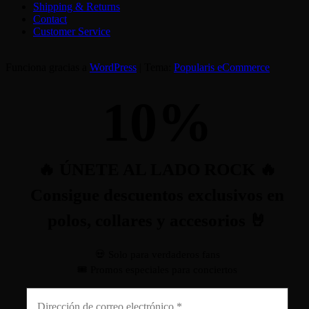
Shipping & Returns
Contact
Customer Service
Funciona gracias a
WordPress
|
Tema:
Popularis eCommerce
10
%
🔥 ÚNETE AL LADO ROCK 🔥
Consigue descuentos exclusivos en
polos, collares y accesorios 🤘
💀 Solo para verdaderos fans
🎟️ Promos especiales para conciertos