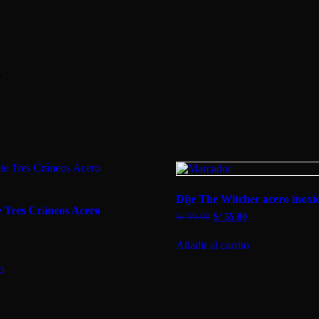
”
Dije The Witcher acero inoxi
e Tres Cráneos Acero
El
El
S/
59.00
S/
55.00
precio
precio
original
actual
Añadir al carrito
era:
es:
S/ 59.00.
S/ 55.00.
to