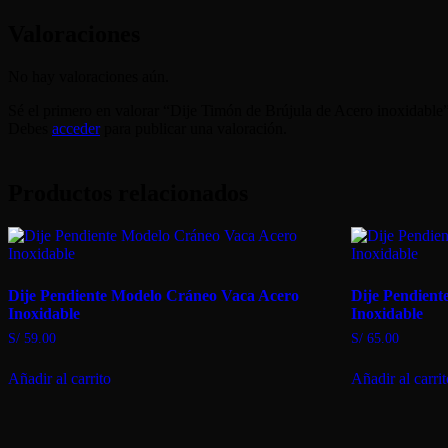
Valoraciones
No hay valoraciones aún.
Sé el primero en valorar “Dije Timón de Brújula de Acero inoxidable
Debes
acceder
para publicar una valoración.
Productos relacionados
Dije Pendiente Modelo Cráneo Vaca Acero
Dije Pendient
Inoxidable
Inoxidable
S/
59.00
S/
65.00
Añadir al carrito
Añadir al carri