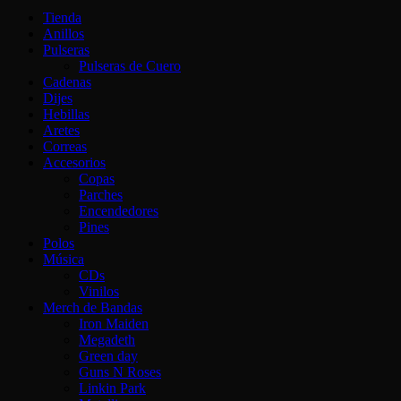
Tienda
Anillos
Pulseras
Pulseras de Cuero
Cadenas
Dijes
Hebillas
Aretes
Correas
Accesorios
Copas
Parches
Encendedores
Pines
Polos
Música
CDs
Vinilos
Merch de Bandas
Iron Maiden
Megadeth
Green day
Guns N Roses
Linkin Park