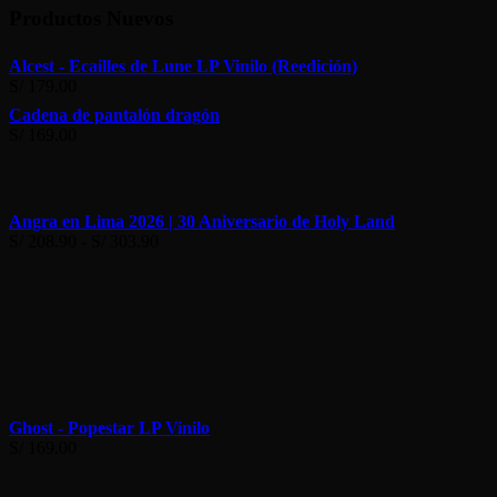
Productos Nuevos
Alcest - Ecailles de Lune LP Vinilo (Reedición)
S/
179.00
Cadena de pantalón dragón
S/
169.00
Angra en Lima 2026 | 30 Aniversario de Holy Land
Rango
S/
208.90
-
S/
303.90
de
precios:
desde
S/ 208.90
hasta
S/ 303.90
Ghost - Popestar LP Vinilo
S/
169.00