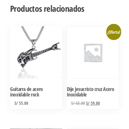
Productos relacionados
¡Oferta!
Guitarra de acero
Dije Jesucristo cruz Acero
inoxidable rock
Inoxidable
El
El
S/
55.00
S/
65.00
S/
59.00
precio
precio
original
actual
era:
es: