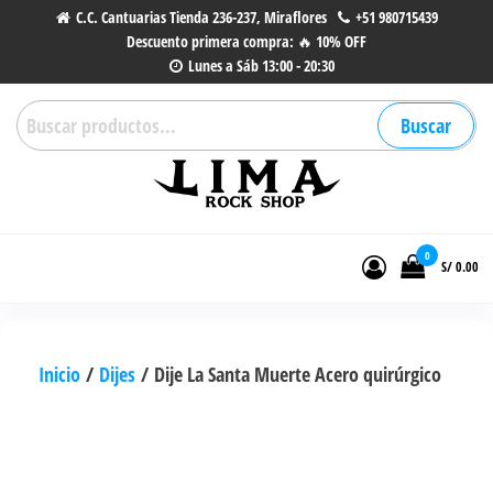
Saltar
C.C. Cantuarias Tienda 236-237, Miraflores
+51 980715439
Descuento primera compra: 🔥 10% OFF
al
Lunes a Sáb 13:00 - 20:30
contenido
Buscar
Buscar
por:
Lima Rock Shop
Tienda online de Accesorios,
Joyas de Acero | Tienda de
0
S/ 0.00
Música de Vinilos, CDs y más.
Inicio
/
Dijes
/ Dije La Santa Muerte Acero quirúrgico