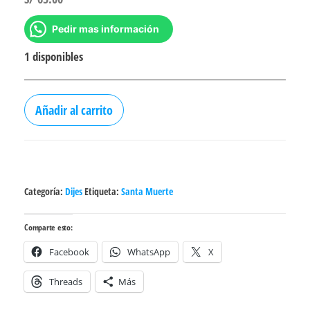
Pedir mas información
1 disponibles
Dije
Añadir al carrito
La
Santa
Muerte
Acero
Categoría:
Dijes
Etiqueta:
Santa Muerte
quirúrgico
cantidad
Comparte esto:
Facebook
WhatsApp
X
Threads
Más