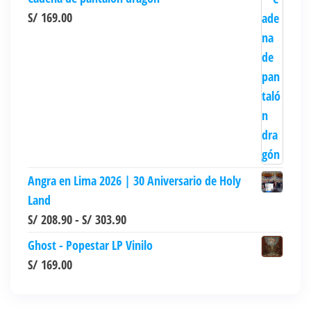
S/
169.00
Angra en Lima 2026 | 30 Aniversario de Holy
Land
Rango
S/
208.90
-
S/
303.90
de
Ghost - Popestar LP Vinilo
precios:
S/
169.00
desde
S/ 208.90