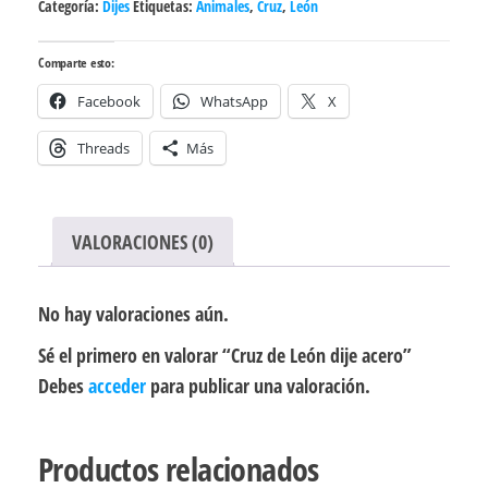
Categoría:
Dijes
Etiquetas:
Animales
,
Cruz
,
León
cantidad
Comparte esto:
Facebook
WhatsApp
X
Threads
Más
VALORACIONES (0)
No hay valoraciones aún.
Sé el primero en valorar “Cruz de León dije acero”
Debes
acceder
para publicar una valoración.
Productos relacionados