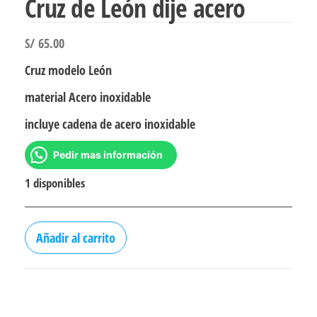
Cruz de León dije acero
S/
65.00
Cruz modelo León
material Acero inoxidable
incluye cadena de acero inoxidable
Pedir mas información
1 disponibles
Cruz
Añadir al carrito
de
León
dije
acero