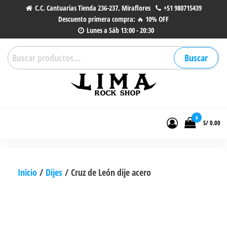
Saltar
C.C. Cantuarias Tienda 236-237, Miraflores
+51 980715439
Descuento primera compra: 🔥 10% OFF
al
Lunes a Sáb 13:00 - 20:30
contenido
Buscar
Buscar
por:
Lima Rock Shop
Tienda online de Accesorios,
Joyas de Acero | Tienda de
0
S/ 0.00
Música de Vinilos, CDs y más.
Inicio
/
Dijes
/ Cruz de León dije acero