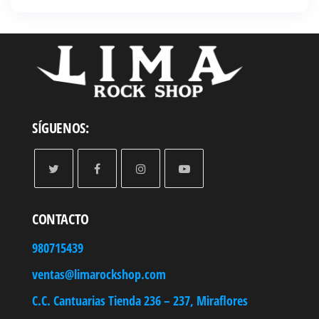
de
precios:
desde
S/ 208.90
hasta
S/ 303.90
SÍGUENOS:
CONTACTO
980715439
ventas@limarockshop.com
C.C. Cantuarias Tienda 236 – 237, Miraflores