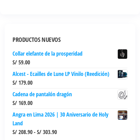
tiene
múltiples
variantes.
Las
opciones
PRODUCTOS NUEVOS
se
Collar elefante de la prosperidad
pueden
S/
59.00
elegir
en
Alcest - Ecailles de Lune LP Vinilo (Reedición)
la
S/
179.00
página
Cadena de pantalón dragón
de
S/
169.00
producto
Angra en Lima 2026 | 30 Aniversario de Holy
Land
Rango
S/
208.90
-
S/
303.90