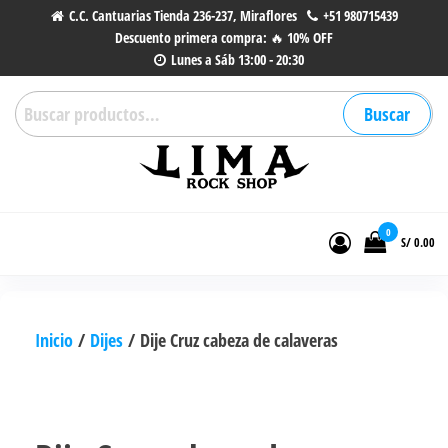
Saltar
C.C. Cantuarias Tienda 236-237, Miraflores
+51 980715439
Descuento primera compra: 🔥 10% OFF
al
Lunes a Sáb 13:00 - 20:30
contenido
Buscar
Buscar
por:
Lima Rock Shop
Tienda online de Accesorios,
Joyas de Acero | Tienda de
0
S/ 0.00
Música de Vinilos, CDs y más.
Inicio
/
Dijes
/ Dije Cruz cabeza de calaveras