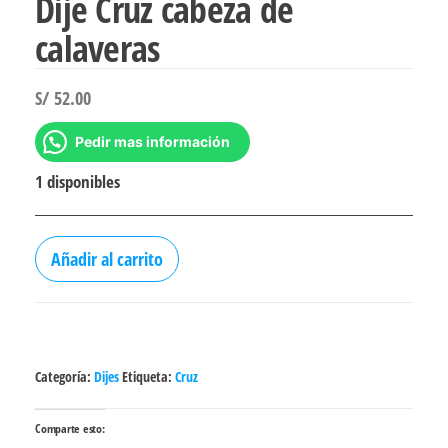
Dije Cruz cabeza de
calaveras
S/
52.00
Pedir mas información
1 disponibles
Dije
Añadir al carrito
Cruz
cabeza
de
calaveras
Categoría:
Dijes
Etiqueta:
Cruz
cantidad
Comparte esto: