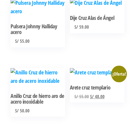
Dije Cruz Alas de Ángel
Pulsera Johnny Halliday
S/
59.00
acero
S/
55.00
¡Oferta!
Arete cruz templario
Anillo Cruz de hierro aro de
El
El
S/
55.00
S/
48.00
acero inoxidable
precio
precio
S/
50.00
original
actual
era:
es:
Este
S/ 55.00.
S/ 48.00.
producto