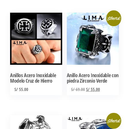
¡Oferta!
Anillos Acero Inoxidable
Anillo Acero Inoxidable con
Modelo Cruz de Hierro
piedra Zirconio Verde
El
El
S/
55.00
S/
69.00
S/
55.00
precio
precio
Este
Este
original
actual
producto
producto
era:
es:
tiene
tiene
S/ 69.00.
S/ 55.00.
¡Oferta!
múltiples
múltiples