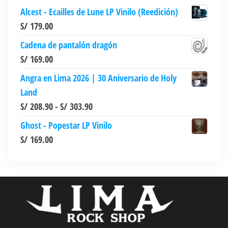
Alcest - Ecailles de Lune LP Vinilo (Reedición)
pueden
S/
179.00
elegir
en
Cadena de pantalón dragón
la
S/
169.00
página
Angra en Lima 2026 | 30 Aniversario de Holy
de
Land
producto
Rango
S/
208.90
-
S/
303.90
de
Ghost - Popestar LP Vinilo
precios:
S/
169.00
desde
S/ 208.90
hasta
S/ 303.90