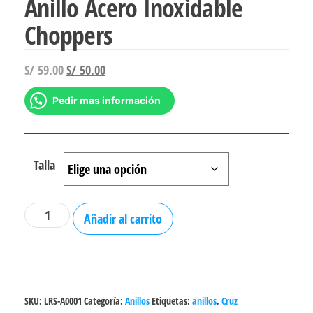
Anillo Acero Inoxidable
Choppers
El
El
S/
59.00
S/
50.00
precio
precio
Pedir mas información
original
actual
era:
es:
S/ 59.00.
S/ 50.00.
Talla
Anillo
Añadir al carrito
Acero
Inoxidable
Choppers
cantidad
SKU:
LRS-A0001
Categoría:
Anillos
Etiquetas:
anillos
,
Cruz