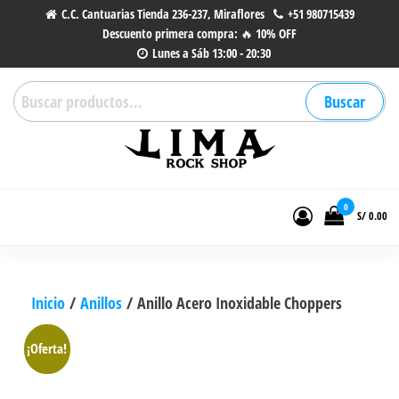
Saltar
C.C. Cantuarias Tienda 236-237, Miraflores
+51 980715439
Descuento primera compra: 🔥 10% OFF
al
Lunes a Sáb 13:00 - 20:30
contenido
Buscar
Buscar
por:
Lima Rock Shop
Tienda online de Accesorios,
Joyas de Acero | Tienda de
0
S/ 0.00
Música de Vinilos, CDs y más.
Inicio
/
Anillos
/ Anillo Acero Inoxidable Choppers
¡Oferta!