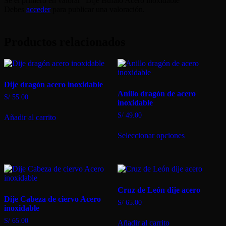
Sé el primero en valorar “Dije Búfalo Acero inoxidable”
Debes
acceder
para publicar una valoración.
Productos relacionados
Dije dragón acero inoxidable
Anillo dragón de acero
S/
55.00
inoxidable
S/
49.00
Añadir al carrito
Este
Seleccionar opciones
producto
tiene
múltiples
variantes.
Las
opciones
Cruz de León dije acero
se
Dije Cabeza de ciervo Acero
pueden
S/
65.00
inoxidable
elegir
en
S/
65.00
Añadir al carrito