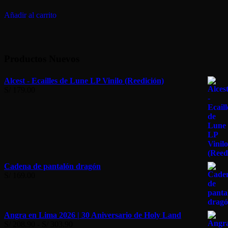
la
página
Añadir al carrito
de
producto
Productos Nuevos
Alcest - Ecailles de Lune LP Vinilo (Reedición)
S/
179.00
Cadena de pantalón dragón
S/
169.00
Angra en Lima 2026 | 30 Aniversario de Holy Land
Rango
S/
208.90
-
S/
303.90