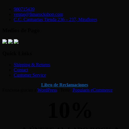
980715439
ventas@limarockshop.com
C.C. Cantuarias Tienda 236 – 237, Miraflores
Medios de Pago
Quick Links
Shipping & Returns
Contact
Customer Service
Libro de Reclamaciones
Funciona gracias a
WordPress
|
Tema:
Popularis eCommerce
10
%