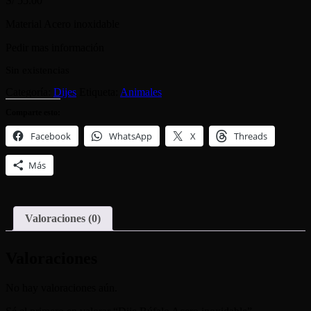
S/
55.00
Material Acero inoxidable
Pedir mas información
Sin existencias
Categoría:
Dijes
Etiqueta:
Animales
Comparte esto:
Facebook
WhatsApp
X
Threads
Más
Valoraciones (0)
Valoraciones
No hay valoraciones aún.