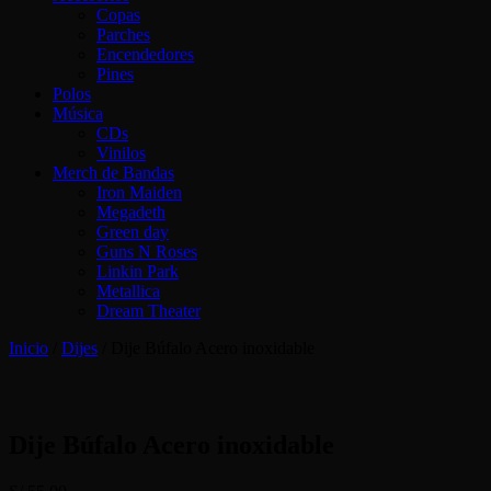
Copas
Parches
Encendedores
Pines
Polos
Música
CDs
Vinilos
Merch de Bandas
Iron Maiden
Megadeth
Green day
Guns N Roses
Linkin Park
Metallica
Dream Theater
Inicio
/
Dijes
/ Dije Búfalo Acero inoxidable
Dije Búfalo Acero inoxidable