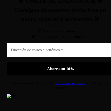
🔥 ÚNETE AL LADO ROCK 🔥
Consigue descuentos exclusivos en
polos, collares y accesorios 🤘
💀 Solo para verdaderos fans
🎟️ Promos especiales para conciertos
¡No hacemos spam! Lee nuestra
política de privacidad
para obtener más
información.