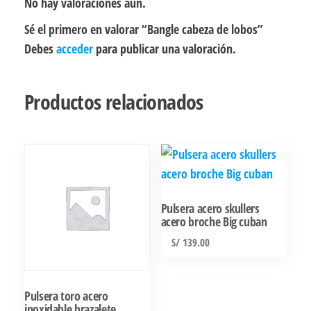
No hay valoraciones aún.
Sé el primero en valorar “Bangle cabeza de lobos”
Debes
acceder
para publicar una valoración.
Productos relacionados
Pulsera acero skullers
acero broche Big cuban
S/
139.00
Este
producto
Pulsera toro acero
tiene
inoxidable brazalete