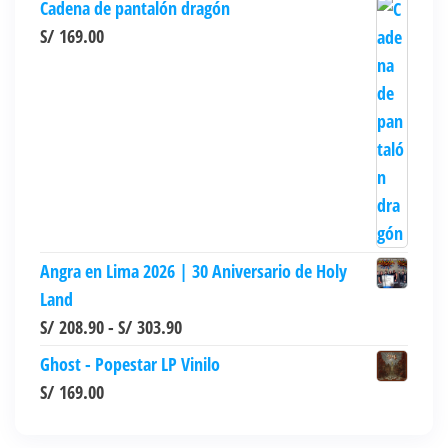
Cadena de pantalón dragón
S/
169.00
Angra en Lima 2026 | 30 Aniversario de Holy
Land
Rango
S/
208.90
-
S/
303.90
de
Ghost - Popestar LP Vinilo
precios:
S/
169.00
desde
S/ 208.90