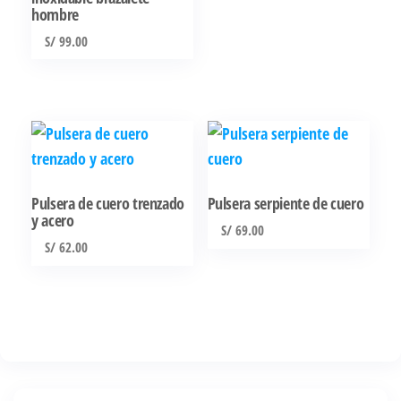
hombre
múltiples
variantes.
S/
99.00
Las
opciones
se
pueden
elegir
en
Pulsera de cuero trenzado
Pulsera serpiente de cuero
la
y acero
S/
69.00
página
S/
62.00
de
producto