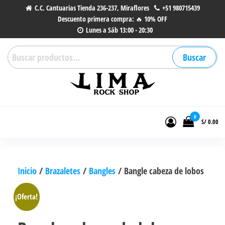
Saltar
C.C. Cantuarias Tienda 236-237, Miraflores
+51 980715439
Descuento primera compra: 🔥 10% OFF
al
Lunes a Sáb 13:00 - 20:30
contenido
Buscar
Buscar
por:
Lima Rock Shop
Tienda online de Accesorios,
Joyas de Acero | Tienda de
0
S/ 0.00
Música de Vinilos, CDs y más.
Inicio
/
Brazaletes
/
Bangles
/ Bangle cabeza de lobos
¡Oferta!