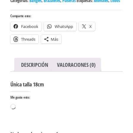
Categorías:
Bangles
,
Brazaletes
,
Pulseras
Etiquetas:
Animales
,
Lobos
Comparte esto:
Facebook
WhatsApp
X
Threads
Más
DESCRIPCIÓN
VALORACIONES (0)
Única talla 18cm
Me gusta esto:
Cargando...