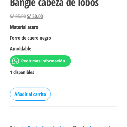
Bangle cabeza de lobos
El
El
S/
85.00
S/
50.00
precio
precio
Material acero
original
actual
Forro de cuero negro
era:
es:
S/ 85.00.
S/ 50.00.
Amoldable
Pedir mas información
1 disponibles
Bangle
Añadir al carrito
cabeza
de
lobos
cantidad