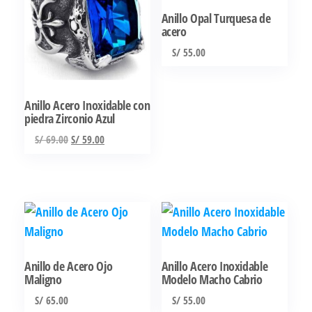
Anillo Opal Turquesa de
acero
S/
55.00
Este
producto
Anillo Acero Inoxidable con
tiene
piedra Zirconio Azul
múltiples
El
El
S/
69.00
S/
59.00
variantes.
precio
precio
Este
Las
original
actual
producto
era:
es:
opciones
tiene
S/ 69.00.
S/ 59.00.
se
múltiples
pueden
variantes.
elegir
Las
Anillo de Acero Ojo
Anillo Acero Inoxidable
en
Maligno
Modelo Macho Cabrio
opciones
la
se
S/
65.00
S/
55.00
página