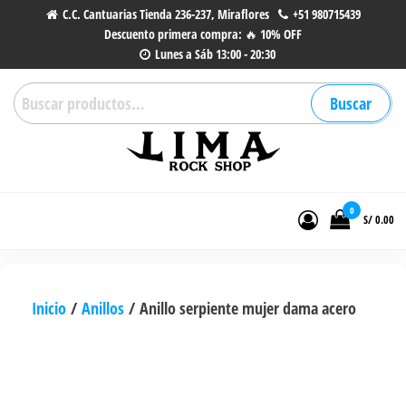
Saltar
C.C. Cantuarias Tienda 236-237, Miraflores
+51 980715439
Descuento primera compra: 🔥 10% OFF
al
Lunes a Sáb 13:00 - 20:30
contenido
Buscar
Buscar
por:
Lima Rock Shop
Tienda online de Accesorios,
Joyas de Acero | Tienda de
0
S/ 0.00
Música de Vinilos, CDs y más.
Inicio
/
Anillos
/ Anillo serpiente mujer dama acero