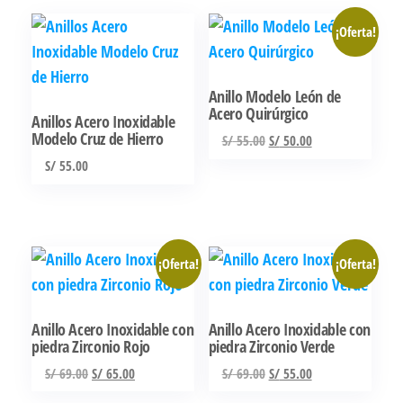
¡Oferta!
Anillo Modelo León de
Acero Quirúrgico
Anillos Acero Inoxidable
Modelo Cruz de Hierro
El
El
S/
55.00
S/
50.00
precio
precio
S/
55.00
Este
original
actual
Este
producto
era:
es:
producto
tiene
S/ 55.00.
S/ 50.00.
tiene
múltiples
¡Oferta!
¡Oferta!
múltiples
variantes.
variantes.
Las
Las
opciones
Anillo Acero Inoxidable con
Anillo Acero Inoxidable con
piedra Zirconio Rojo
piedra Zirconio Verde
opciones
se
se
pueden
El
El
El
El
S/
69.00
S/
65.00
S/
69.00
S/
55.00
precio
precio
precio
precio
pueden
elegir