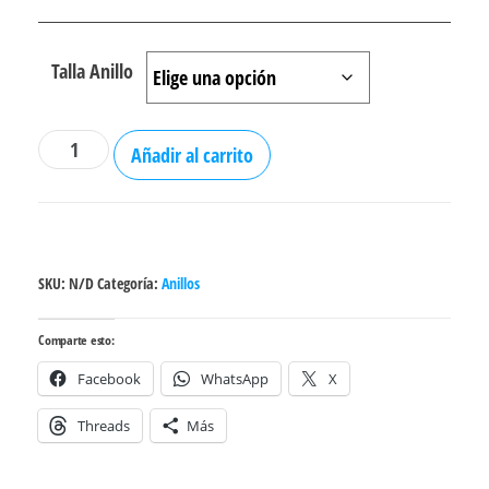
Talla Anillo
Anillo
Añadir al carrito
promesa
piedra
roja
cantidad
SKU:
N/D
Categoría:
Anillos
Comparte esto:
Facebook
WhatsApp
X
Threads
Más