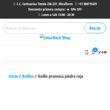
Saltar
C.C. Cantuarias Tienda 236-237, Miraflores
+51 980715439
Descuento primera compra: 🔥 10% OFF
al
Lunes a Sáb 13:00 - 20:30
contenido
Buscar
Buscar
por:
Lima Rock Shop
Tienda online de Accesorios,
Joyas de Acero | Tienda de
0
S/ 0.00
Música de Vinilos, CDs y más.
Inicio
/
Anillos
/ Anillo promesa piedra roja