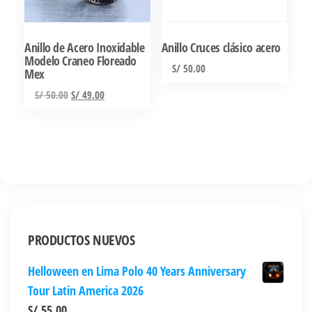
pueden
pueden
elegir
elegir
Anillo de Acero Inoxidable
Anillo Cruces clásico acero
en
en
Modelo Craneo Floreado
S/
50.00
la
la
Mex
página
página
Este
El
El
S/
50.00
S/
49.00
de
de
producto
precio
precio
original
actual
producto
producto
tiene
era:
es:
múltiples
S/ 50.00.
S/ 49.00.
variantes.
Las
opciones
se
PRODUCTOS NUEVOS
pueden
elegir
Helloween en Lima Polo 40 Years Anniversary
en
Tour Latin America 2026
la
S/
55.00