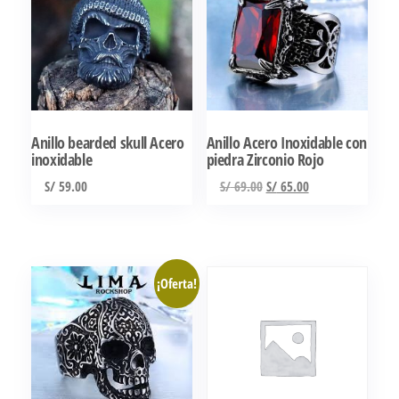
Anillo bearded skull Acero
Anillo Acero Inoxidable con
inoxidable
piedra Zirconio Rojo
El
El
S/
59.00
S/
69.00
S/
65.00
precio
precio
Este
Este
original
actual
producto
producto
era:
es:
tiene
tiene
S/ 69.00.
S/ 65.00.
¡Oferta!
múltiples
múltiples
variantes.
variantes.
Las
Las
opciones
opciones
se
se