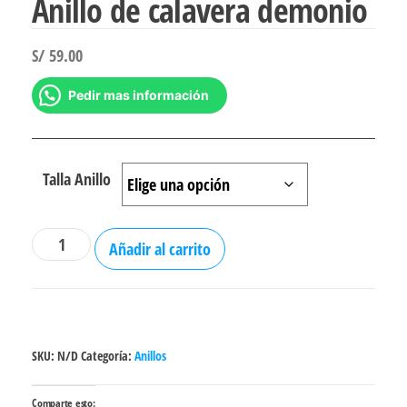
Anillo de calavera demonio
S/
59.00
Pedir mas información
Talla Anillo
Anillo
Añadir al carrito
de
calavera
demonio
cantidad
SKU:
N/D
Categoría:
Anillos
Comparte esto: