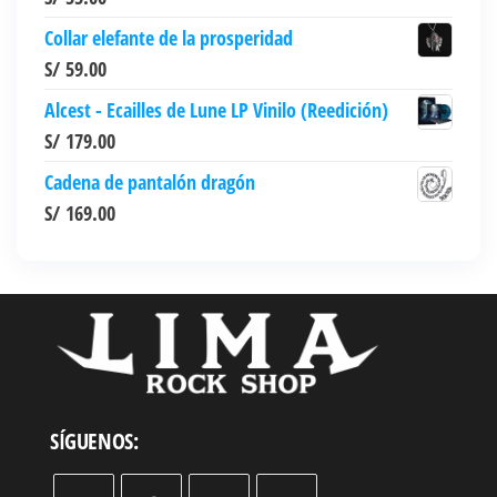
página
Collar elefante de la prosperidad
de
S/
59.00
producto
Alcest - Ecailles de Lune LP Vinilo (Reedición)
S/
179.00
Cadena de pantalón dragón
S/
169.00
SÍGUENOS: