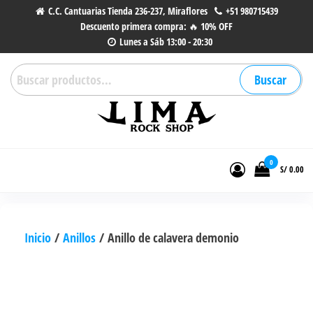
Saltar
C.C. Cantuarias Tienda 236-237, Miraflores
+51 980715439
Descuento primera compra: 🔥 10% OFF
al
Lunes a Sáb 13:00 - 20:30
contenido
Buscar
Buscar
por:
Lima Rock Shop
Tienda online de Accesorios,
Joyas de Acero | Tienda de
0
S/ 0.00
Música de Vinilos, CDs y más.
Inicio
/
Anillos
/ Anillo de calavera demonio