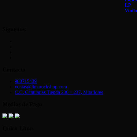
Síguenos:
Contacto
980715439
ventas@limarockshop.com
C.C. Cantuarias Tienda 236 – 237, Miraflores
Medios de Pago
Quick Links