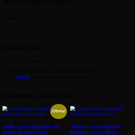
Información adicional
Tallas
10, 11, 9, 8
Valoraciones
No hay valoraciones aún.
Sé el primero en valorar “Anillo estrella de acero”
Debes
acceder
para publicar una valoración.
Productos relacionados
¡Oferta!
Anillo Acero Inoxidable con
Anillos Acero Inoxidable
piedra Zirconio Negro
Modelo Cruz de Hierro