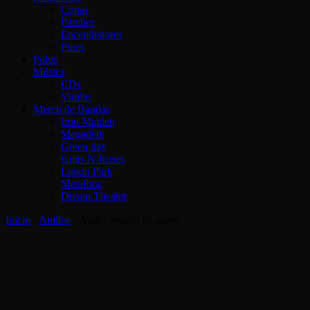
Copas
Parches
Encendedores
Pines
Polos
Música
CDs
Vinilos
Merch de Bandas
Iron Maiden
Megadeth
Green day
Guns N Roses
Linkin Park
Metallica
Dream Theater
Inicio
/
Anillos
/ Anillo estrella de acero