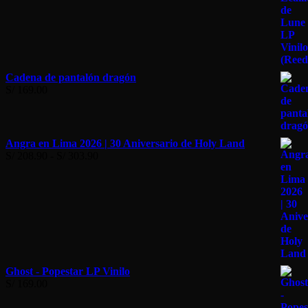
página
página
de
de
producto
producto
Cadena de pantalón dragón
S/
169.00
Angra en Lima 2026 | 30 Aniversario de Holy Land
Rango
S/
208.90
-
S/
303.90
de
precios:
desde
S/ 208.90
hasta
S/ 303.90
Ghost - Popestar LP Vinilo
S/
169.00