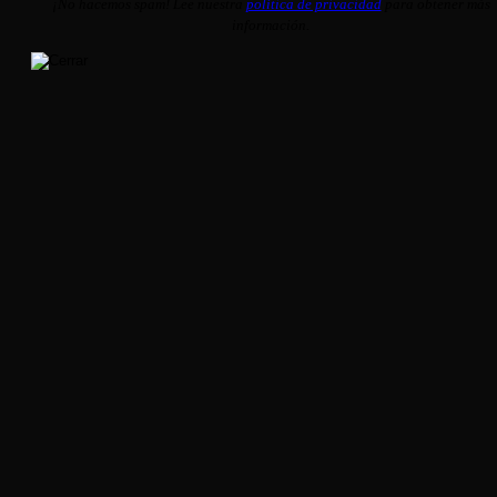
¡No hacemos spam! Lee nuestra
política de privacidad
para obtener más
información.