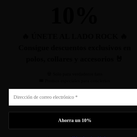
10
%
🔥 ÚNETE AL LADO ROCK 🔥
Consigue descuentos exclusivos en
polos, collares y accesorios 🤘
💀 Solo para verdaderos fans
🎟️ Promos especiales para conciertos