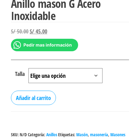
Anillo mason G Acero
Inoxidable
El
El
S/
50.00
S/
45.00
precio
precio
Pedir mas información
original
actual
era:
es:
S/ 50.00.
S/ 45.00.
Talla
Anillo
Añadir al carrito
mason
G
Acero
Inoxidable
SKU:
N/D
Categoría:
Anillos
Etiquetas:
Masón
,
masonería
,
Masones
cantidad