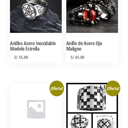
Anillos Acero Inoxidable
Anillo de Acero Ojo
Modelo Estrella
Maligno
S/
55.00
S/
65.00
Este
Este
producto
producto
tiene
tiene
¡Oferta!
¡Oferta!
múltiples
múltiples
variantes.
variantes.
Las
Las
opciones
opciones
se
se