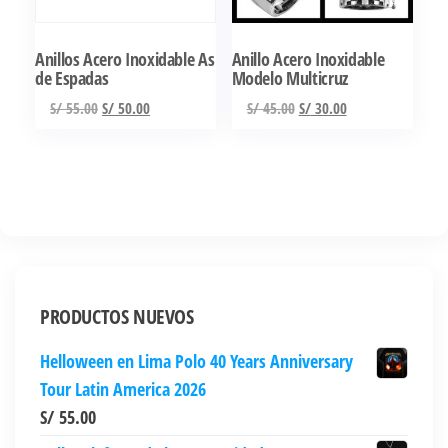
pueden
pueden
elegir
elegir
Anillos Acero Inoxidable As
Anillo Acero Inoxidable
en
en
de Espadas
Modelo Multicruz
la
la
El
El
El
El
S/
55.00
S/
50.00
S/
45.00
S/
30.00
página
página
precio
precio
precio
precio
Este
Este
de
de
original
actual
original
actual
producto
producto
producto
producto
era:
es:
era:
es:
tiene
tiene
S/ 55.00.
S/ 50.00.
S/ 45.00.
S/ 30.00.
múltiples
múltiples
variantes.
variantes.
Las
Las
opciones
opciones
PRODUCTOS NUEVOS
se
se
Helloween en Lima Polo 40 Years Anniversary
pueden
pueden
Tour Latin America 2026
elegir
elegir
S/
55.00
en
en