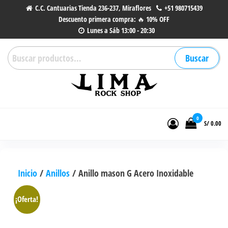
Saltar
C.C. Cantuarias Tienda 236-237, Miraflores
+51 980715439
Descuento primera compra: 🔥 10% OFF
al
Lunes a Sáb 13:00 - 20:30
contenido
Buscar
Buscar
por:
Lima Rock Shop
Tienda online de Accesorios,
Joyas de Acero | Tienda de
0
S/ 0.00
Música de Vinilos, CDs y más.
Inicio
/
Anillos
/ Anillo mason G Acero Inoxidable
¡Oferta!