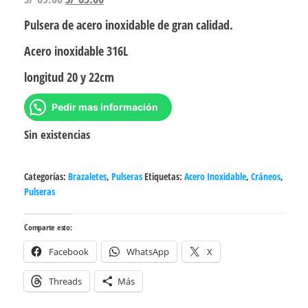
precio
precio
Pulsera de acero inoxidable de gran calidad.
original
actual
Acero inoxidable 316L
era:
es:
S/ 69.00.
S/ 63.00.
longitud 20 y 22cm
Pedir mas información
Sin existencias
Categorías:
Brazaletes
,
Pulseras
Etiquetas:
Acero Inoxidable
,
Cráneos
,
Pulseras
Comparte esto:
Facebook
WhatsApp
X
Threads
Más