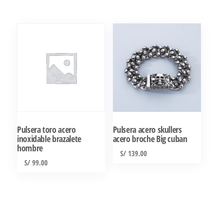
Pulsera toro acero
Pulsera acero skullers
inoxidable brazalete
acero broche Big cuban
hombre
S/
139.00
S/
99.00
Este
producto
tiene
múltiples