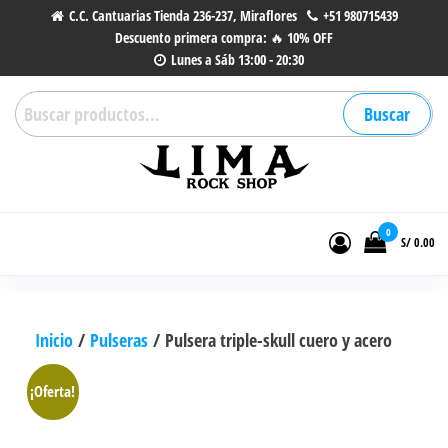
Saltar
C.C. Cantuarias Tienda 236-237, Miraflores
+51 980715439
Descuento primera compra: 🔥 10% OFF
al
Lunes a Sáb 13:00 - 20:30
contenido
Buscar
Buscar
por:
Lima Rock Shop
Tienda online de Accesorios,
Joyas de Acero | Tienda de
0
S/ 0.00
Música de Vinilos, CDs y más.
Inicio
/
Pulseras
/ Pulsera triple-skull cuero y acero
¡Oferta!