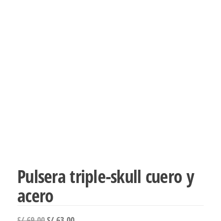
Pulsera triple-skull cuero y
acero
El
El
S/
69.00
S/
63.00