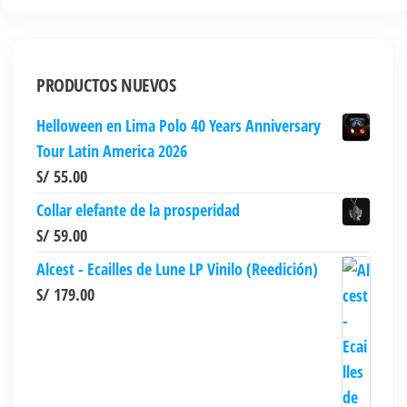
variantes.
Las
opciones
PRODUCTOS NUEVOS
se
pueden
Helloween en Lima Polo 40 Years Anniversary
elegir
Tour Latin America 2026
en
S/
55.00
la
Collar elefante de la prosperidad
página
S/
59.00
de
producto
Alcest - Ecailles de Lune LP Vinilo (Reedición)
S/
179.00