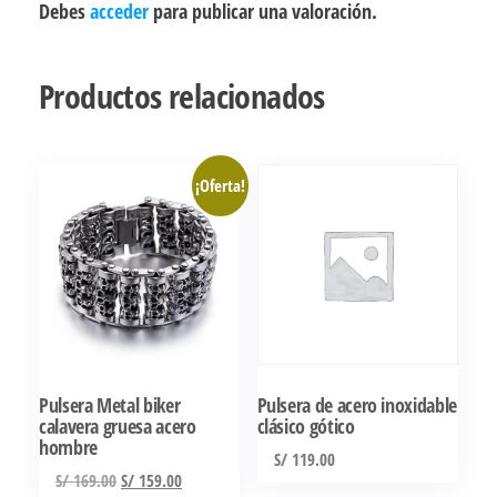
Debes
acceder
para publicar una valoración.
Productos relacionados
¡Oferta!
Pulsera Metal biker
Pulsera de acero inoxidable
calavera gruesa acero
clásico gótico
hombre
S/
119.00
El
El
S/
169.00
S/
159.00