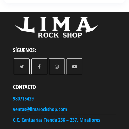
precios:
desde
S/ 208.90
hasta
S/ 303.90
SÍGUENOS:
CONTACTO
980715439
ventas@limarockshop.com
C.C. Cantuarias Tienda 236 – 237, Miraflores