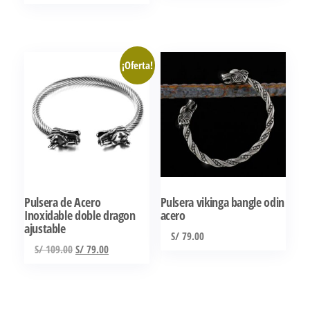
precio
precio
original
actual
era:
es:
S/ 169.00.
S/ 159.00.
¡Oferta!
Pulsera de Acero
Pulsera vikinga bangle odin
Inoxidable doble dragon
acero
ajustable
S/
79.00
El
El
S/
109.00
S/
79.00
precio
precio
original
actual
era:
es: