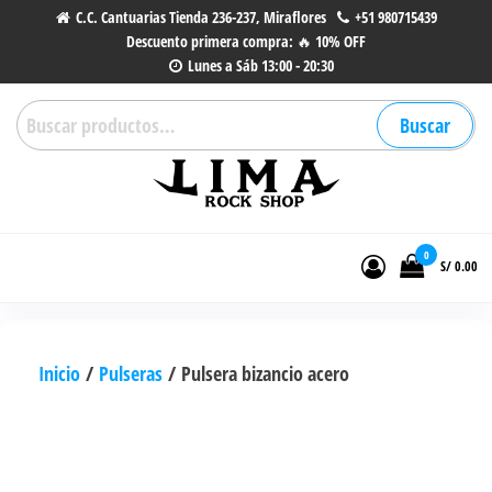
Saltar
C.C. Cantuarias Tienda 236-237, Miraflores
+51 980715439
Descuento primera compra: 🔥 10% OFF
al
Lunes a Sáb 13:00 - 20:30
contenido
Buscar
Buscar
por:
Lima Rock Shop
Tienda online de Accesorios,
Joyas de Acero | Tienda de
0
S/ 0.00
Música de Vinilos, CDs y más.
Inicio
/
Pulseras
/ Pulsera bizancio acero