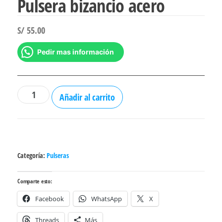
Pulsera bizancio acero
S/
55.00
Pedir mas información
Pulsera
Añadir al carrito
bizancio
acero
cantidad
Categoría:
Pulseras
Comparte esto:
Facebook
WhatsApp
X
Threads
Más