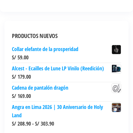
S/ 109.00.
S/ 79.00.
PRODUCTOS NUEVOS
Collar elefante de la prosperidad
S/
59.00
Alcest - Ecailles de Lune LP Vinilo (Reedición)
S/
179.00
Cadena de pantalón dragón
S/
169.00
Angra en Lima 2026 | 30 Aniversario de Holy
Land
Rango
S/
208.90
-
S/
303.90
de