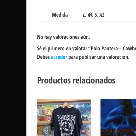
Medida
L, M, S, XL
No hay valoraciones aún.
Sé el primero en valorar “Polo Pantera – Cowb
Debes
acceder
para publicar una valoración.
Productos relacionados
Este
producto
tiene
múltiples