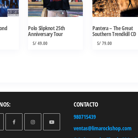
variantes.
Las
opciones
se
yond
Polo Slipknot 25th
Pantera – The Great
Anniversary Tour
Southern Trendkill CD
pueden
elegir
S/
49.00
S/
79.00
en
la
página
de
producto
NOS:
CONTACTO
980715439
ventas@limarockshop.com