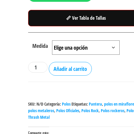
📏 Ver Tabla de Tallas
Medida
Polo
Añadir al carrito
Pantera
-
Cowboys
From
SKU:
N/D
Categoría:
Polos
Etiquetas:
Pantera
,
polos en miraflore
Hell
polos metaleros
,
Polos Oficiales
,
Polos Rock
,
Polos rockeros
,
Polo
algodón
Thrash Metal
cantidad
Comparte esto: