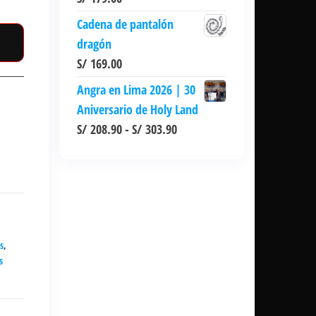
Cadena de pantalón
dragón
S/
169.00
Angra en Lima 2026 | 30
Aniversario de Holy Land
Rango
S/
208.90
-
S/
303.90
de
precios:
desde
S/ 208.90
hasta
s
,
S/ 303.90
s