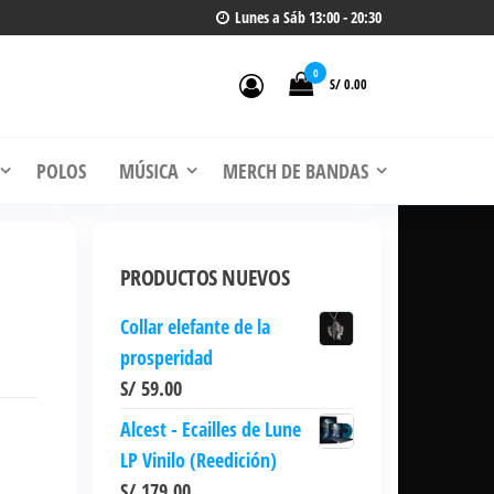
Lunes a Sáb 13:00 - 20:30
0
S/ 0.00
 de
, CDs
POLOS
MÚSICA
MERCH DE BANDAS
PRODUCTOS NUEVOS
Collar elefante de la
prosperidad
S/
59.00
Alcest - Ecailles de Lune
LP Vinilo (Reedición)
S/
179.00