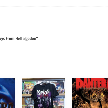
oys From Hell algodón”
Este
producto
tiene
múltiples