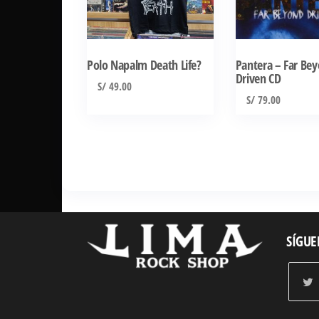
variantes.
Las
opciones
se
Polo Napalm Death Life?
Pantera – Far Be
Driven CD
pueden
S/
49.00
elegir
S/
79.00
en
la
página
de
producto
SÍGUE