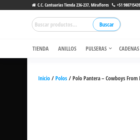
Saltar
C.C. Cantuarias Tienda 236-237, Miraflores
+51 98071543
al
Buscar
contenido
Buscar
por:
Li
TIENDA
ANILLOS
PULSERAS
CADENAS
Inicio
/
Polos
/ Polo Pantera – Cowboys From 