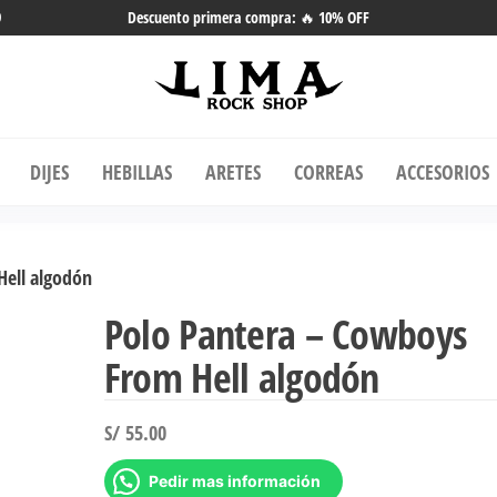
9
Descuento primera compra: 🔥 10% OFF
ma Rock Shop
Tienda online de Accesorios, Joyas
Acero | Tienda de Música de Vinilos
DIJES
HEBILLAS
ARETES
CORREAS
ACCESORIOS
y más.
Hell algodón
Polo Pantera – Cowboys
From Hell algodón
S/
55.00
Pedir mas información