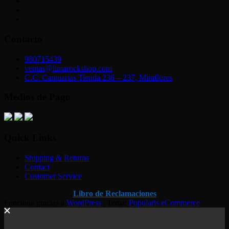
Contacto
980715439
ventas@limarockshop.com
C.C. Cantuarias Tienda 236 – 237, Miraflores
Medios de Pago
Quick Links
Shipping & Returns
Contact
Customer Service
Libro de Reclamaciones
Funciona gracias a
WordPress
|
Tema:
Popularis eCommerce