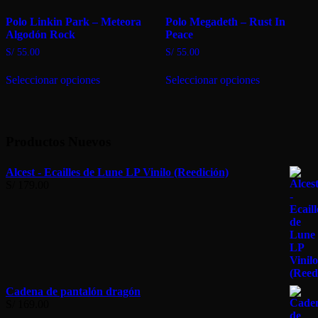
se
pueden
Polo Linkin Park – Meteora
Polo Megadeth – Rust In
pueden
elegir
Algodón Rock
Peace
elegir
en
en
la
S/
55.00
S/
55.00
la
página
Este
Este
página
de
Seleccionar opciones
Seleccionar opciones
producto
producto
de
producto
tiene
tiene
producto
múltiples
múltiples
variantes.
variantes.
Las
Las
Productos Nuevos
opciones
opciones
se
se
pueden
pueden
Alcest - Ecailles de Lune LP Vinilo (Reedición)
elegir
elegir
S/
179.00
en
en
la
la
página
página
de
de
producto
producto
Cadena de pantalón dragón
S/
169.00