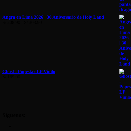
Angra en Lima 2026 | 30 Aniversario de Holy Land
Rango
S/
208.90
-
S/
303.90
de
precios:
desde
S/ 208.90
hasta
S/ 303.90
Ghost - Popestar LP Vinilo
S/
169.00
Síguenos: