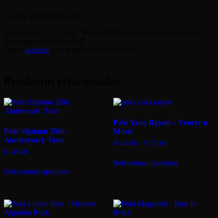
No hay valoraciones aún.
Sé el primero en valorar “Polo Oficial Ghost – Blood Ceremony’
Polo importado (Talla M)”
Debes
acceder
para publicar una valoración.
Productos relacionados
Polo Yana Raymi – Vencer o
Polo Slipknot 25th
Morir
Anniversary Tour
Rango
S/
49.00
-
S/
55.00
de
S/
49.00
Este
precios:
Seleccionar opciones
Este
producto
desde
Seleccionar opciones
producto
tiene
S/ 49.00
tiene
múltiples
hasta
múltiples
variantes.
S/ 55.00
variantes.
Las
Las
opciones
opciones
se