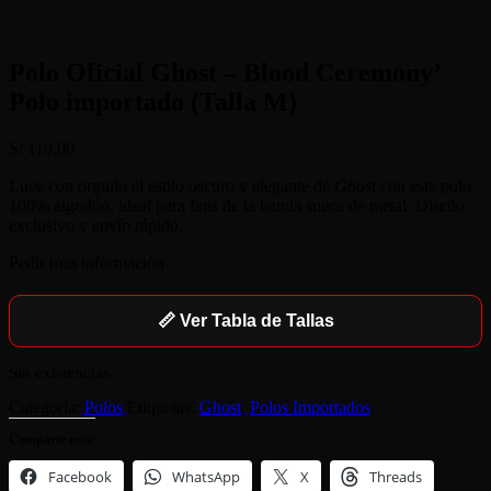
Polo Oficial Ghost – Blood Ceremony’
Polo importado (Talla M)
S/
119.00
Luce con orgullo el estilo oscuro y elegante de
Ghost
con este polo
100% algodón, ideal para fans de la banda sueca de metal. Diseño
exclusivo y envío rápido.
Pedir mas información
📏 Ver Tabla de Tallas
Sin existencias
Categoría:
Polos
Etiquetas:
Ghost
,
Polos Importados
Comparte esto:
Facebook
WhatsApp
X
Threads