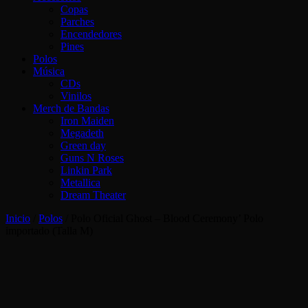
Copas
Parches
Encendedores
Pines
Polos
Música
CDs
Vinilos
Merch de Bandas
Iron Maiden
Megadeth
Green day
Guns N Roses
Linkin Park
Metallica
Dream Theater
Inicio
/
Polos
/ Polo Oficial Ghost – Blood Ceremony’ Polo
importado (Talla M)