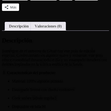
Más
Descripción
Valoraciones (0)
Descripción
Sumérgete en el universo de
Ghost
con este polo de edición
especial. Confeccionado en algodón suave y resistente, este polo
ofrece comodidad durante todo el día y un estampado duradero con
detalles inspirados en la icónica estética de la banda.
🎸
Características del producto:
Material: 100% algodón peinado
Estampado frontal con diseño exclusivo
Corte unisex (ajuste regular)
Disponible en talla M