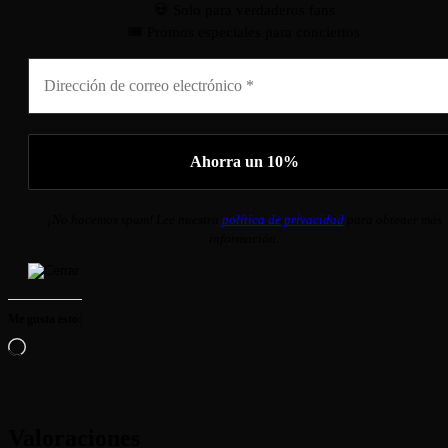
💀 Solo para verdaderos fans
🎟️ Promos especiales para conciertos
¡No hacemos spam! Lee nuestra
política de privacidad
para obtener más
información.
Me gusta esto:
Cargando...
Valoraciones