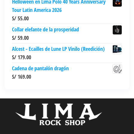
Helloween en Lima Polo 40 Years Anniversary
Tour Latin America 2026
S/
55.00
Collar elefante de la prosperidad
S/
59.00
Alcest - Ecailles de Lune LP Vinilo (Reedición)
S/
179.00
Cadena de pantalón dragón
S/
169.00