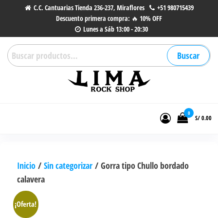
Saltar
C.C. Cantuarias Tienda 236-237, Miraflores
+51 980715439
Descuento primera compra: 🔥 10% OFF
al
Lunes a Sáb 13:00 - 20:30
contenido
Buscar
Buscar
por:
Lima Rock Shop
Tienda online de Accesorios,
Joyas de Acero | Tienda de
0
S/ 0.00
Música de Vinilos, CDs y más.
Inicio
/
Sin categorizar
/ Gorra tipo Chullo bordado
calavera
¡Oferta!