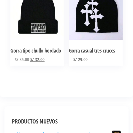
Gorra tipo chullo bordado
Gorra casual tres cruces
El
El
S/
35.00
S/
32.00
S/
29.00
precio
precio
original
actual
era:
es:
S/ 35.00.
S/ 32.00.
PRODUCTOS NUEVOS