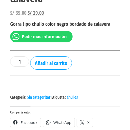
El
El
S/
35.00
S/
29.00
precio
precio
Gorra tipo chullo color negro bordado de calavera
original
actual
era:
es:
Pedir mas información
S/ 35.00.
S/ 29.00.
Gorra
Añadir al carrito
tipo
Chullo
bordado
calavera
Categoría:
Sin categorizar
Etiqueta:
Chullos
cantidad
Comparte esto:
Facebook
WhatsApp
X