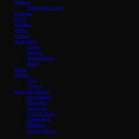
Pulseras
Pulseras de Cuero
Cadenas
Dijes
Hebillas
Aretes
Correas
Accesorios
Copas
Parches
Encendedores
Pines
Polos
Música
CDs
Vinilos
Merch de Bandas
Iron Maiden
Megadeth
Green day
Guns N Roses
Linkin Park
Metallica
Dream Theater