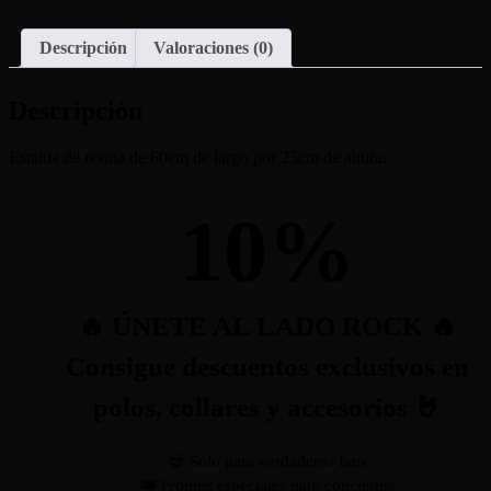
Descripción
Valoraciones (0)
Descripción
Estatua de resina de 60cm de largo por 25cm de altura.
10
%
🔥 ÚNETE AL LADO ROCK 🔥
Consigue descuentos exclusivos en
polos, collares y accesorios 🤘
💀 Solo para verdaderos fans
🎟️ Promos especiales para conciertos