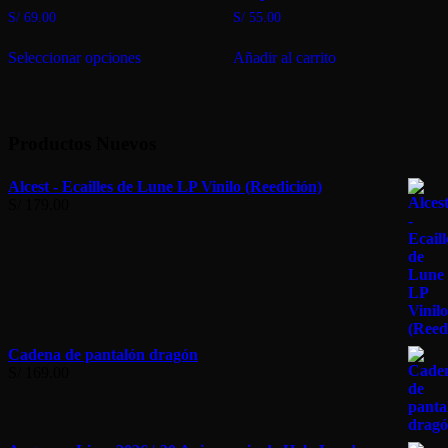
en
S/
69.00
S/
55.00
la
Este
página
Seleccionar opciones
Añadir al carrito
producto
de
tiene
producto
múltiples
variantes.
Las
Productos Nuevos
opciones
se
pueden
Alcest - Ecailles de Lune LP Vinilo (Reedición)
elegir
S/
179.00
en
la
página
de
producto
Cadena de pantalón dragón
S/
169.00