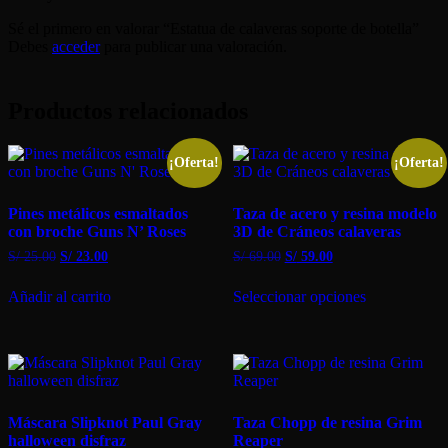
Sé el primero en valorar “Estatua de calaveras soporte de botella”
Debes
acceder
para publicar una valoración.
Productos relacionados
¡Oferta!
¡Oferta!
Pines metálicos esmaltados
Taza de acero y resina modelo
con broche Guns N’ Roses
3D de Cráneos calaveras
El
El
El
El
S/
25.00
S/
23.00
S/
69.00
S/
59.00
precio
precio
precio
precio
Este
original
actual
original
actual
Añadir al carrito
Seleccionar opciones
producto
era:
es:
era:
es:
tiene
S/ 25.00.
S/ 23.00.
S/ 69.00.
S/ 59.00.
múltiples
variantes.
Las
opciones
se
Máscara Slipknot Paul Gray
Taza Chopp de resina Grim
pueden
halloween disfraz
Reaper
elegir