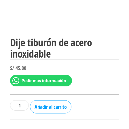
Dije tiburón de acero
inoxidable
S/
45.00
Pedir mas información
Dije
Añadir al carrito
tiburón
de
acero