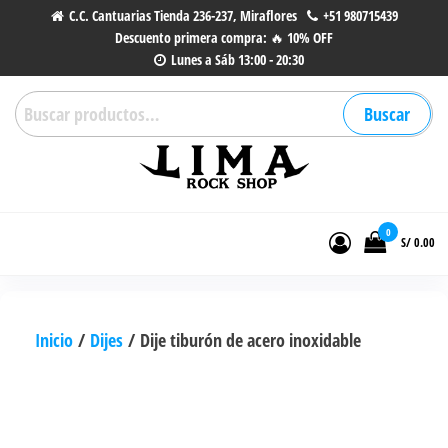
Saltar
C.C. Cantuarias Tienda 236-237, Miraflores
+51 980715439
Descuento primera compra: 🔥 10% OFF
al
Lunes a Sáb 13:00 - 20:30
contenido
Buscar
Buscar
por:
Lima Rock Shop
Tienda online de Accesorios,
Joyas de Acero | Tienda de
0
S/ 0.00
Música de Vinilos, CDs y más.
Inicio
/
Dijes
/ Dije tiburón de acero inoxidable