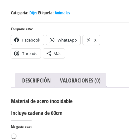
inoxidable
Categoría:
Dijes
Etiqueta:
Animales
cantidad
Comparte esto:
Facebook
WhatsApp
X
Threads
Más
DESCRIPCIÓN
VALORACIONES (0)
Material de acero inoxidable
Incluye cadena de 60cm
Me gusta esto:
Cargando...