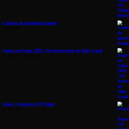
Cadena de pantalón dragón
S/
169.00
Angra en Lima 2026 | 30 Aniversario de Holy Land
Rango
S/
208.90
-
S/
303.90
de
precios:
desde
S/ 208.90
hasta
S/ 303.90
Ghost - Popestar LP Vinilo
S/
169.00