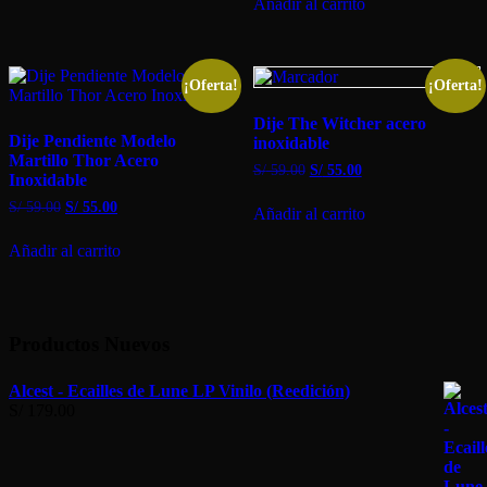
Añadir al carrito
¡Oferta!
¡Oferta!
Dije The Witcher acero
Dije Pendiente Modelo
inoxidable
Martillo Thor Acero
El
El
S/
59.00
S/
55.00
Inoxidable
precio
precio
original
actual
El
El
S/
59.00
S/
55.00
Añadir al carrito
era:
es:
precio
precio
S/ 59.00.
S/ 55.00.
original
actual
Añadir al carrito
era:
es:
S/ 59.00.
S/ 55.00.
Productos Nuevos
Alcest - Ecailles de Lune LP Vinilo (Reedición)
S/
179.00