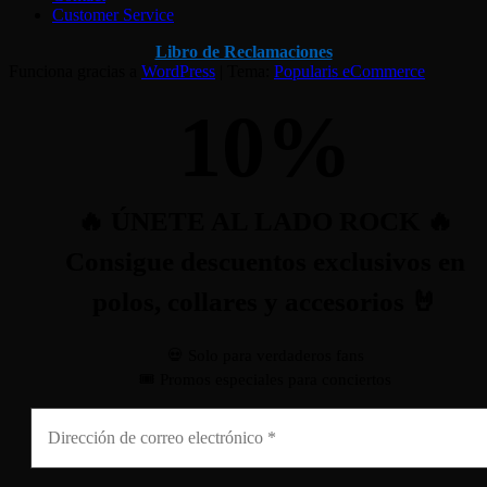
Customer Service
Libro de Reclamaciones
Funciona gracias a
WordPress
|
Tema:
Popularis eCommerce
10
%
🔥 ÚNETE AL LADO ROCK 🔥
Consigue descuentos exclusivos en
polos, collares y accesorios 🤘
💀 Solo para verdaderos fans
🎟️ Promos especiales para conciertos