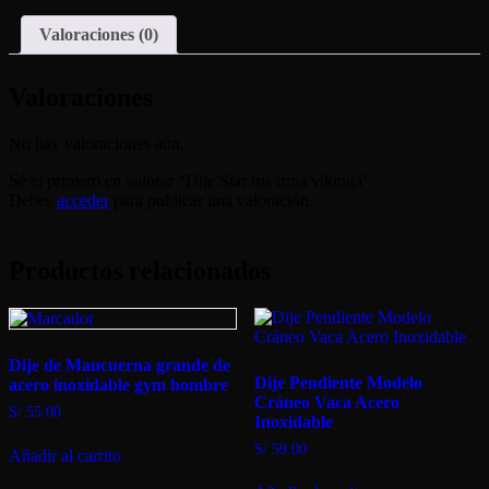
Valoraciones (0)
Valoraciones
No hay valoraciones aún.
Sé el primero en valorar “Dije Star rus runa vikinga”
Debes
acceder
para publicar una valoración.
Productos relacionados
Dije de Mancuerna grande de
Dije Pendiente Modelo
acero inoxidable gym hombre
Cráneo Vaca Acero
S/
55.00
Inoxidable
S/
59.00
Añadir al carrito