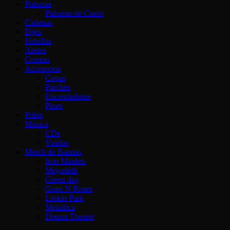
Pulseras
Pulseras de Cuero
Cadenas
Dijes
Hebillas
Aretes
Correas
Accesorios
Copas
Parches
Encendedores
Pines
Polos
Música
CDs
Vinilos
Merch de Bandas
Iron Maiden
Megadeth
Green day
Guns N Roses
Linkin Park
Metallica
Dream Theater