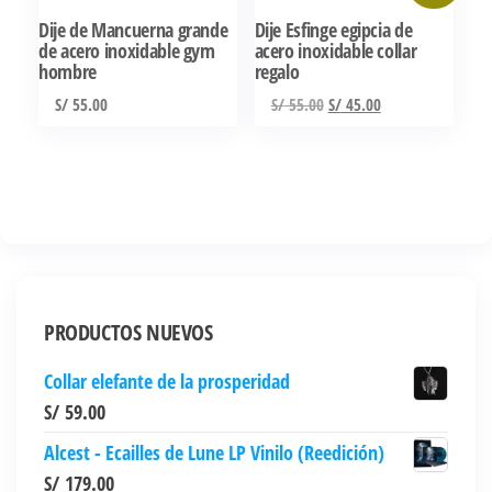
Dije de Mancuerna grande
Dije Esfinge egipcia de
de acero inoxidable gym
acero inoxidable collar
hombre
regalo
El
El
S/
55.00
S/
55.00
S/
45.00
precio
precio
original
actual
era:
es:
S/ 55.00.
S/ 45.00.
PRODUCTOS NUEVOS
Collar elefante de la prosperidad
S/
59.00
Alcest - Ecailles de Lune LP Vinilo (Reedición)
S/
179.00