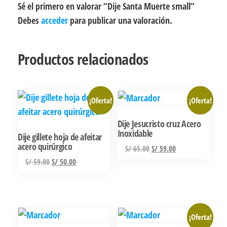
Sé el primero en valorar “Dije Santa Muerte small”
Debes
acceder
para publicar una valoración.
Productos relacionados
¡Oferta!
¡Oferta!
Dije Jesucristo cruz Acero
Inoxidable
Dije gillete hoja de afeitar
acero quirúrgico
El
El
S/
65.00
S/
59.00
precio
precio
El
El
S/
59.00
S/
50.00
original
actual
precio
precio
era:
es:
original
actual
S/ 65.00.
S/ 59.00.
era:
es:
S/ 59.00.
S/ 50.00.
¡Oferta!