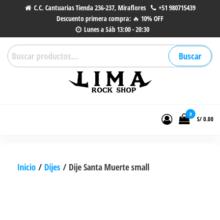
Saltar
C.C. Cantuarias Tienda 236-237, Miraflores
+51 980715439
Descuento primera compra: 🔥 10% OFF
al
Lunes a Sáb 13:00 - 20:30
contenido
Buscar
Buscar
por:
Lima Rock Shop
Tienda online de Accesorios,
Joyas de Acero | Tienda de
0
S/ 0.00
Música de Vinilos, CDs y más.
Inicio
/
Dijes
/ Dije Santa Muerte small