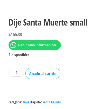
Dije Santa Muerte small
S/
55.00
Pedir mas información
2 disponibles
Dije
Añadir al carrito
Santa
Muerte
small
cantidad
Categoría:
Dijes
Etiqueta:
Santa Muerte