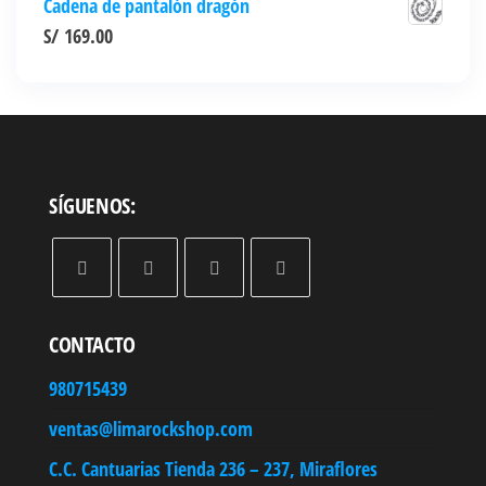
Cadena de pantalón dragón
S/
169.00
SÍGUENOS:
CONTACTO
980715439
ventas@limarockshop.com
C.C. Cantuarias Tienda 236 – 237, Miraflores