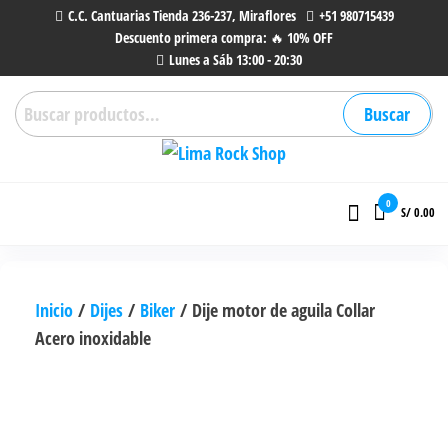
Saltar
C.C. Cantuarias Tienda 236-237, Miraflores
+51 980715439
Descuento primera compra: 🔥 10% OFF
al
Lunes a Sáb 13:00 - 20:30
contenido
Buscar
Buscar
por:
Lima Rock Shop
Tienda online de Accesorios,
Joyas de Acero | Tienda de
0
S/ 0.00
Música de Vinilos, CDs y más.
Inicio
/
Dijes
/
Biker
/ Dije motor de aguila Collar
Acero inoxidable