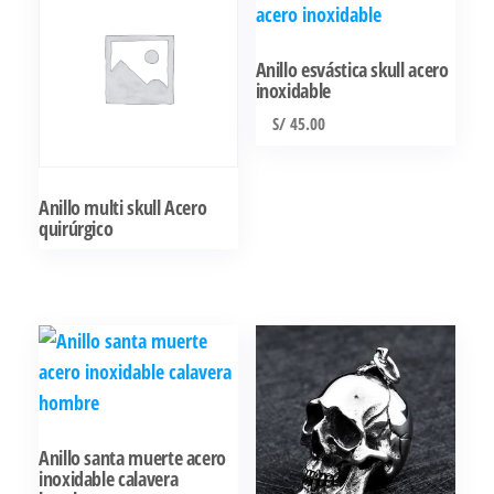
Anillo esvástica skull acero
inoxidable
S/
45.00
Este
producto
Anillo multi skull Acero
tiene
quirúrgico
múltiples
variantes.
Las
opciones
se
pueden
elegir
Anillo santa muerte acero
en
inoxidable calavera