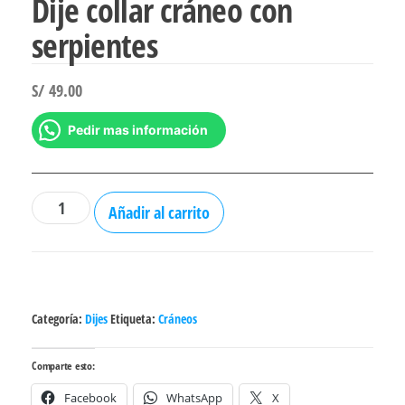
Dije collar cráneo con
serpientes
S/
49.00
Pedir mas información
Dije
Añadir al carrito
collar
cráneo
con
serpientes
Categoría:
Dijes
Etiqueta:
Cráneos
cantidad
Comparte esto:
Facebook
WhatsApp
X