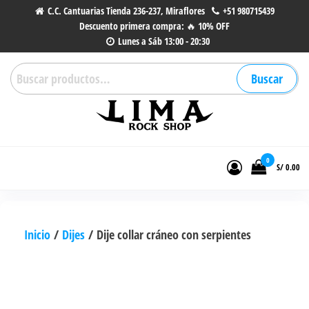
Saltar
C.C. Cantuarias Tienda 236-237, Miraflores
+51 980715439
Descuento primera compra: 🔥 10% OFF
al
Lunes a Sáb 13:00 - 20:30
contenido
Buscar
Buscar
por:
Lima Rock Shop
Tienda online de Accesorios,
Joyas de Acero | Tienda de
0
S/ 0.00
Música de Vinilos, CDs y más.
Inicio
/
Dijes
/ Dije collar cráneo con serpientes