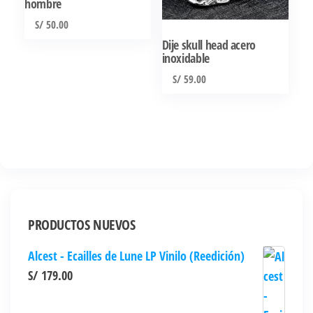
hombre
la
página
S/
50.00
de
Dije skull head acero
inoxidable
producto
S/
59.00
PRODUCTOS NUEVOS
Alcest - Ecailles de Lune LP Vinilo (Reedición)
S/
179.00