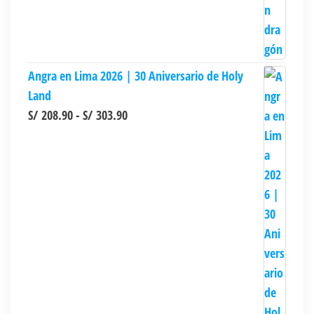
Angra en Lima 2026 | 30 Aniversario de Holy
Land
Rango
S/
208.90
-
S/
303.90
de
precios:
desde
S/ 208.90
hasta
S/ 303.90