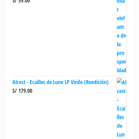
S/
59.00
la
página
de
producto
Alcest - Ecailles de Lune LP Vinilo (Reedición)
S/
179.00