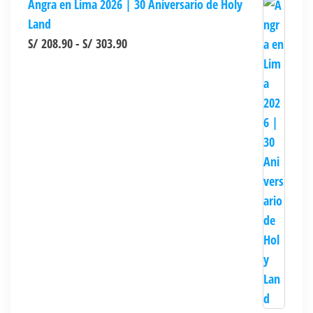
Angra en Lima 2026 | 30 Aniversario de Holy
Land
Rango
S/
208.90
-
S/
303.90
de
precios:
desde
S/ 208.90
hasta
S/ 303.90