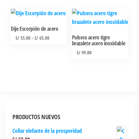
tiene
múltiples
variantes.
Dije Escorpión de acero
Las
Pulsera acero tigre
Rango
S/
55.00
-
S/
65.00
brazalete acero inoxidable
opciones
de
Este
se
precios:
S/
99.00
producto
desde
pueden
tiene
S/ 55.00
elegir
múltiples
hasta
en
S/ 65.00
variantes.
la
Las
página
opciones
de
se
producto
PRODUCTOS NUEVOS
pueden
elegir
Collar elefante de la prosperidad
en