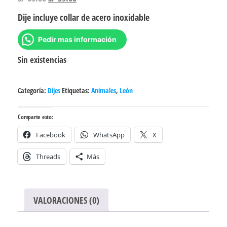
precio
precio
Dije incluye collar de acero inoxidable
original
actual
era:
es:
Pedir mas información
S/ 65.00.
S/ 59.00.
Sin existencias
Categoría:
Dijes
Etiquetas:
Animales
,
León
Comparte esto:
Facebook
WhatsApp
X
Threads
Más
VALORACIONES (0)