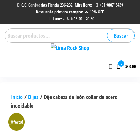
Saltar
C.C. Cantuarias Tienda 236-237, Miraflores
+51 980715439
Descuento primera compra: 🔥 10% OFF
al
Lunes a Sáb 13:00 - 20:30
contenido
Buscar
Buscar
por:
Lima Rock Shop
Tienda online de Accesorios,
Joyas de Acero | Tienda de
0
S/ 0.00
Música de Vinilos, CDs y más.
Inicio
/
Dijes
/ Dije cabeza de león collar de acero
inoxidable
¡Oferta!