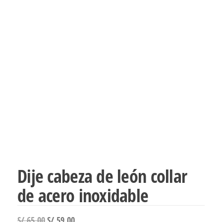
Dije cabeza de león collar
de acero inoxidable
El
El
S/
65.00
S/
59.00