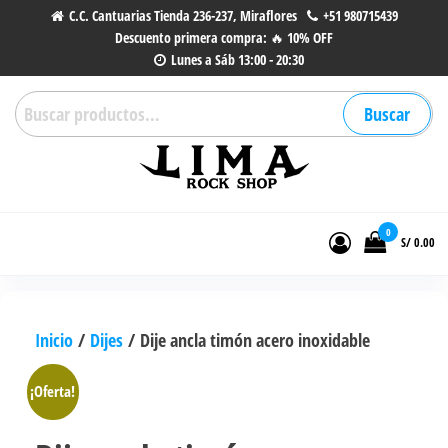
Saltar
C.C. Cantuarias Tienda 236-237, Miraflores
+51 980715439
Descuento primera compra: 🔥 10% OFF
al
Lunes a Sáb 13:00 - 20:30
contenido
Buscar
Buscar
por:
Lima Rock Shop
Tienda online de Accesorios,
Joyas de Acero | Tienda de
0
S/ 0.00
Música de Vinilos, CDs y más.
Inicio
/
Dijes
/ Dije ancla timón acero inoxidable
¡Oferta!