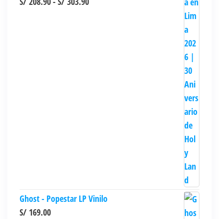
Rango
S/
208.90
-
S/
303.90
de
precios:
desde
S/ 208.90
hasta
S/ 303.90
Ghost - Popestar LP Vinilo
S/
169.00