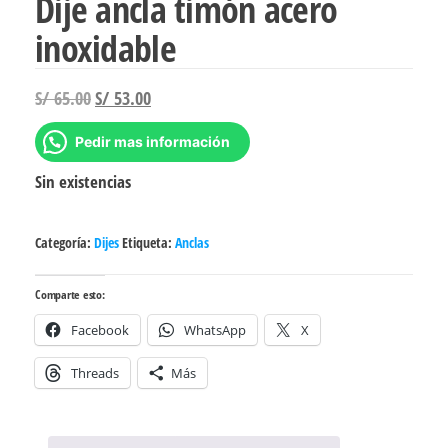
Dije ancla timón acero
inoxidable
El
El
S/
65.00
S/
53.00
precio
precio
Pedir mas información
original
actual
era:
es:
Sin existencias
S/ 65.00.
S/ 53.00.
Categoría:
Dijes
Etiqueta:
Anclas
Comparte esto:
Facebook
WhatsApp
X
Threads
Más