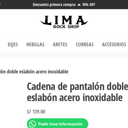
9
Descuento primera compra: 🔥 10% OFF
ma Rock Shop
Tienda online de Accesorios, Joyas
Acero | Tienda de Música de Vinilos
DIJES
HEBILLAS
ARETES
CORREAS
ACCESORIOS
y más.
ón doble eslabón acero inoxidable
Cadena de pantalón dobl
eslabón acero inoxidable
S/
139.00
Pedir mas información