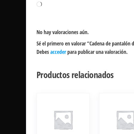
Cargando...
No hay valoraciones aún.
Sé el primero en valorar “Cadena de pantalón 
Debes
acceder
para publicar una valoración.
Productos relacionados
Este
producto
tiene
múltiples
variantes.