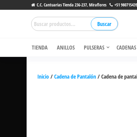
Saltar
C.C. Cantuarias Tienda 236-237, Miraflores
+51 98071543
al
Buscar
contenido
Buscar
por:
Li
TIENDA
ANILLOS
PULSERAS
CADENAS
Inicio
/
Cadena de Pantalón
/ Cadena de pantal