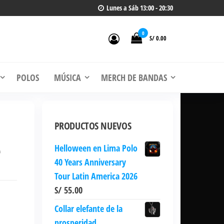
Lunes a Sáb 13:00 - 20:30
0
S/ 0.00
 de
, CDs
POLOS
MÚSICA
MERCH DE BANDAS
PRODUCTOS NUEVOS
e
Helloween en Lima Polo
40 Years Anniversary
Tour Latin America 2026
S/
55.00
Collar elefante de la
prosperidad