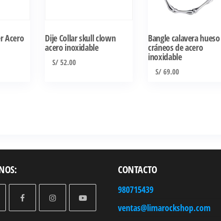
er Acero
Dije Collar skull clown
Bangle calavera hueso
acero inoxidable
cráneos de acero
inoxidable
El
S/
52.00
S/
69.00
precio
actual
es:
.
S/ 45.00.
NOS:
CONTACTO
980715439
ventas@limarockshop.com