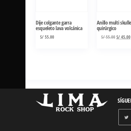
Las
opciones
se
Dije colgante garra
Anillo multi skull
esqueleto lava volcánica
quirúrgico
pueden
El
elegir
S/
55.00
S/
55.00
S/
45.00
precio
en
original
la
era:
página
S/ 55.00
de
producto
SÍGUE