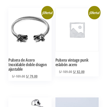
¡Oferta!
¡Oferta!
Pulsera de Acero
Pulsera vintage punk
Inoxidable doble dragon
eslabón acero
ajustable
El
El
S/
109.00
S/
82.00
El
El
S/
109.00
S/
79.00
precio
precio
precio
precio
original
actual
original
actual
era:
es:
era:
es:
S/ 109.00.
S/ 82.00.
S/ 109.00.
S/ 79.00.