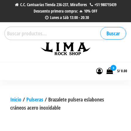
Saltar
C.C. Cantuarias Tienda 236-237, Miraflores
+51 980715439
Descuento primera compra: 🔥 10% OFF
al
Lunes a Sáb 13:00 - 20:30
contenido
Buscar
Buscar
por:
Lima Rock Shop
Tienda online de Accesorios,
Joyas de Acero | Tienda de
0
S/ 0.00
Música de Vinilos, CDs y más.
Inicio
/
Pulseras
/ Brazalete pulsera eslabones
cráneos acero inoxidable