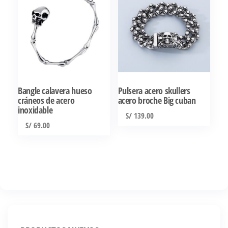
Bangle calavera hueso
Pulsera acero skullers
cráneos de acero
acero broche Big cuban
inoxidable
S/
139.00
S/
69.00
Este
producto
tiene
múltiples
variantes.
Las
opciones