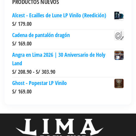
PRODUCTOS NUEVOS
se
pueden
Alcest - Ecailles de Lune LP Vinilo (Reedición)
elegir
S/
179.00
en
Cadena de pantalón dragón
la
S/
169.00
página
de
Angra en Lima 2026 | 30 Aniversario de Holy
producto
Land
Rango
S/
208.90
-
S/
303.90
de
Ghost - Popestar LP Vinilo
precios:
S/
169.00
desde
S/ 208.90
hasta
S/ 303.90