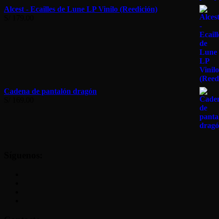
Alcest - Ecailles de Lune LP Vinilo (Reedición)
S/
179.00
Cadena de pantalón dragón
S/
169.00
Síguenos: