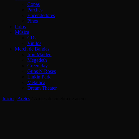
Copas
Parches
Encendedores
Pines
Polos
Música
CDs
Vinilos
Merch de Bandas
Iron Maiden
Megadeth
Green day
Guns N Roses
Linkin Park
Metallica
Dream Theater
Inicio
/
Aretes
/ Aretes de culebra de acero