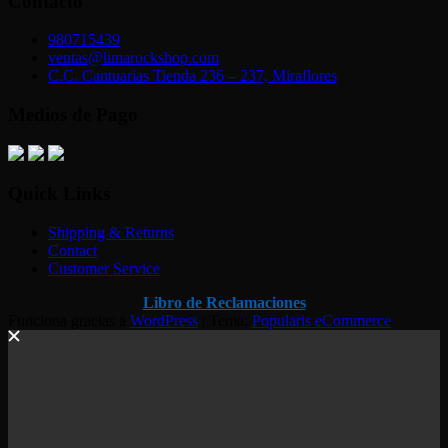
Contacto
980715439
ventas@limarockshop.com
C.C. Cantuarias Tienda 236 – 237, Miraflores
Medios de Pago
Quick Links
Shipping & Returns
Contact
Customer Service
Libro de Reclamaciones
Funciona gracias a
WordPress
|
Tema:
Popularis eCommerce