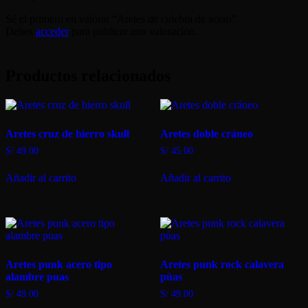
Sé el primero en valorar “Aretes de culebra de acero”
Debes
acceder
para publicar una valoración.
Productos relacionados
Aretes cruz de hierro skull
Aretes doble cráneo
S/
49.00
S/
45.00
Añadir al carrito
Añadir al carrito
Aretes punk acero tipo
Aretes punk rock calavera
alambre puas
púas
S/
49.00
S/
49.00