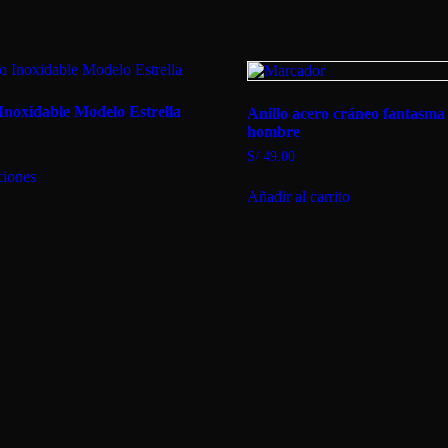
 Inoxidable Modelo Estrella
Anillo acero cráneo fantasma
hombre
S/
49.00
Este
ciones
producto
tiene
Añadir al carrito
múltiples
variantes.
Las
opciones
se
pueden
elegir
en
la
página
de
producto