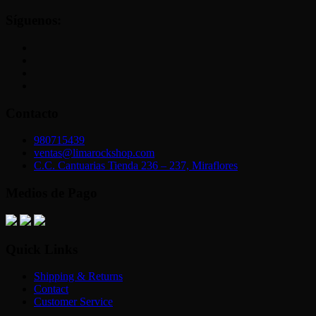
Síguenos:
Contacto
980715439
ventas@limarockshop.com
C.C. Cantuarias Tienda 236 – 237, Miraflores
Medios de Pago
Quick Links
Shipping & Returns
Contact
Customer Service