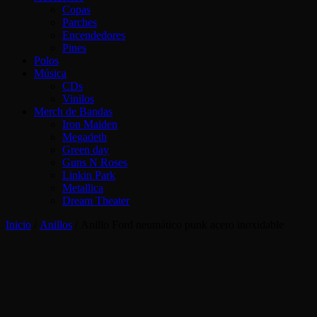
Copas
Parches
Encendedores
Pines
Polos
Música
CDs
Vinilos
Merch de Bandas
Iron Maiden
Megadeth
Green day
Guns N Roses
Linkin Park
Metallica
Dream Theater
Inicio
/
Anillos
/ Anillo Ford neumático punk acero inoxidable