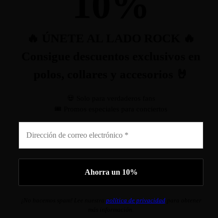
10
%
🔥 ÚNETE AL LADO ROCK 🔥
Consigue descuentos exclusivos en
polos, collares y accesorios 🤘
💀 Solo para verdaderos fans
🎟️ Promos especiales para conciertos
¡No hacemos spam! Lee nuestra
política de privacidad
para obtener
más información.