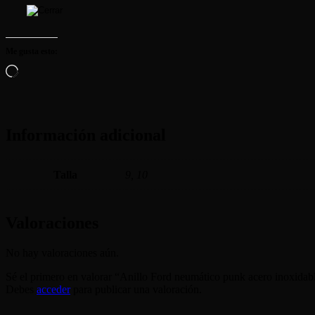
Me gusta esto:
Cargando...
Información adicional
Talla
9, 10
Valoraciones
No hay valoraciones aún.
Sé el primero en valorar “Anillo Ford neumático punk acero inoxidab
Debes
acceder
para publicar una valoración.