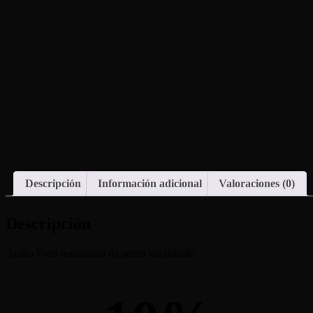
Descripción
Información adicional
Valoraciones (0)
Descripción
Anillo Ford neumático de acero inoxidable