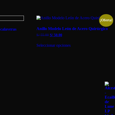
¡Oferta!
Anillo Modelo León de Acero Quirúrgico
 calaveras
El
El
S/
55.00
S/
50.00
precio
precio
Este
original
actual
Seleccionar opciones
producto
era:
es:
tiene
S/ 55.00.
S/ 50.00.
múltiples
variantes.
Las
opciones
se
pueden
elegir
en
la
página
de
producto