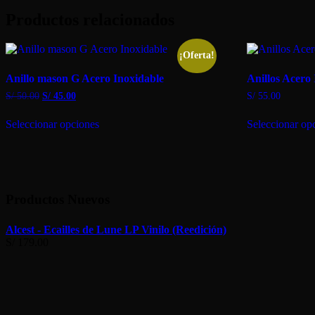
Productos relacionados
¡Oferta!
Anillo mason G Acero Inoxidable
Anillos Acero
El
El
S/
50.00
S/
45.00
S/
55.00
precio
precio
Este
original
actual
Seleccionar opciones
Seleccionar op
producto
era:
es:
tiene
S/ 50.00.
S/ 45.00.
múltiples
variantes.
Las
opciones
Productos Nuevos
se
pueden
elegir
Alcest - Ecailles de Lune LP Vinilo (Reedición)
en
S/
179.00
la
página
de
producto