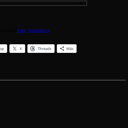
Etiquetas:
Ford
,
Neumáticos
pp
X
Threads
Más