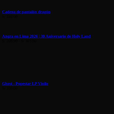
Cadena de pantalón dragón
S/
169.00
Angra en Lima 2026 | 30 Aniversario de Holy Land
Rango
S/
208.90
-
S/
303.90
de
precios:
desde
S/ 208.90
hasta
S/ 303.90
Ghost - Popestar LP Vinilo
S/
169.00