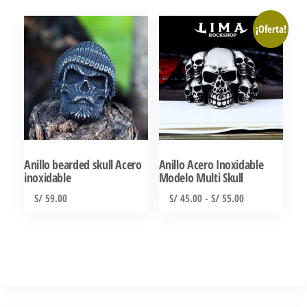
tiene
¡Oferta!
múltiples
variantes.
Las
opciones
se
pueden
elegir
Anillo bearded skull Acero
Anillo Acero Inoxidable
en
inoxidable
Modelo Multi Skull
la
Rango
S/
59.00
S/
45.00
-
S/
55.00
página
de
Este
Este
de
precios:
producto
producto
producto
desde
tiene
tiene
S/ 45.00
múltiples
múltiples
hasta
S/ 55.00
variantes.
variantes.