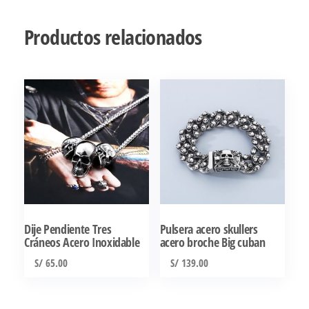
Productos relacionados
Dije Pendiente Tres
Pulsera acero skullers
Cráneos Acero Inoxidable
acero broche Big cuban
S/
65.00
S/
139.00
Este
producto