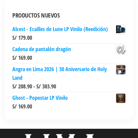
Las
Las
opciones
opciones
PRODUCTOS NUEVOS
se
se
Alcest - Ecailles de Lune LP Vinilo (Reedición)
pueden
pueden
S/
179.00
elegir
elegir
en
en
Cadena de pantalón dragón
la
la
S/
169.00
página
página
Angra en Lima 2026 | 30 Aniversario de Holy
de
de
Land
producto
producto
Rango
S/
208.90
-
S/
303.90
de
Ghost - Popestar LP Vinilo
precios:
S/
169.00
desde
S/ 208.90
hasta
S/ 303.90