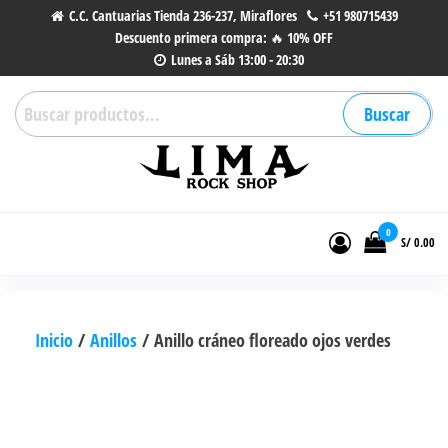
Saltar
C.C. Cantuarias Tienda 236-237, Miraflores
+51 980715439
Descuento primera compra: 🔥 10% OFF
al
Lunes a Sáb 13:00 - 20:30
contenido
Buscar
Buscar
por:
Lima Rock Shop
Tienda online de Accesorios,
Joyas de Acero | Tienda de
0
S/ 0.00
Música de Vinilos, CDs y más.
Inicio
/
Anillos
/ Anillo cráneo floreado ojos verdes