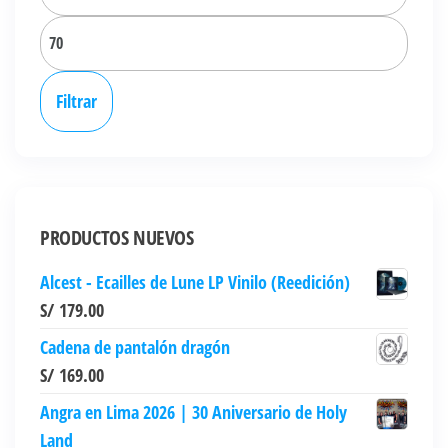
elegir
mínim
Precio
en
la
máxi
página
Filtrar
de
producto
PRODUCTOS NUEVOS
Alcest - Ecailles de Lune LP Vinilo (Reedición)
S/
179.00
Cadena de pantalón dragón
S/
169.00
Angra en Lima 2026 | 30 Aniversario de Holy
Land