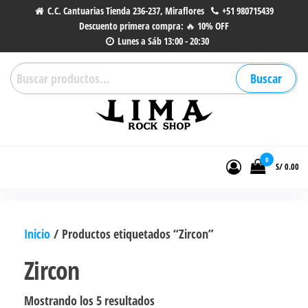
Saltar
C.C. Cantuarias Tienda 236-237, Miraflores
+51 980715439
Descuento primera compra: 🔥 10% OFF
al
Lunes a Sáb 13:00 - 20:30
contenido
Buscar
Buscar
por:
Lima Rock Shop
Tienda online de Accesorios,
Joyas de Acero | Tienda de
0
S/ 0.00
Música de Vinilos, CDs y más.
Inicio
/ Productos etiquetados “Zircon”
Zircon
Ordenado
Mostrando los 5 resultados