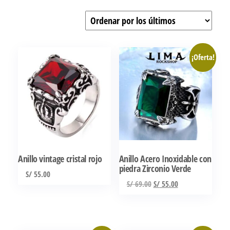
por
los
últimos
¡Oferta!
Anillo vintage cristal rojo
Anillo Acero Inoxidable con
piedra Zirconio Verde
S/
55.00
El
El
S/
69.00
S/
55.00
Este
precio
precio
Este
producto
original
actual
producto
tiene
era:
es: