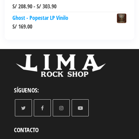
Rango
S/
208.90
-
S/
303.90
de
Ghost - Popestar LP Vinilo
precios:
S/
169.00
desde
S/ 208.90
hasta
S/ 303.90
SÍGUENOS:
CONTACTO