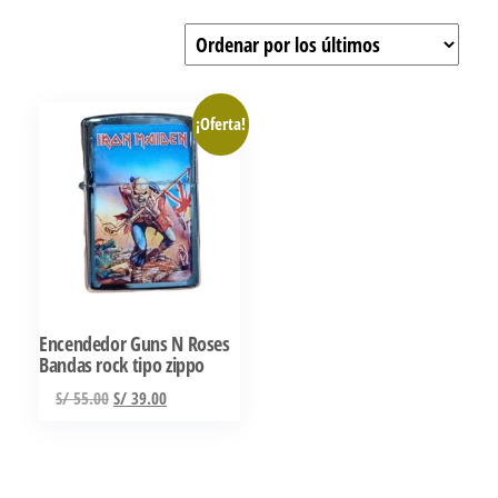
¡Oferta!
Encendedor Guns N Roses
Bandas rock tipo zippo
El
El
S/
55.00
S/
39.00
precio
precio
original
actual
era:
es: