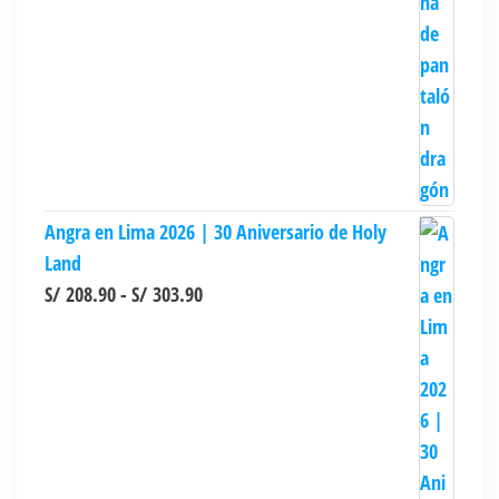
Angra en Lima 2026 | 30 Aniversario de Holy
Land
Rango
S/
208.90
-
S/
303.90
de
precios:
desde
S/ 208.90
hasta
S/ 303.90