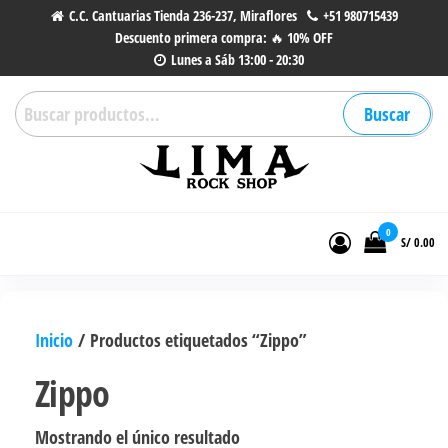
Saltar
C.C. Cantuarias Tienda 236-237, Miraflores
+51 980715439
Descuento primera compra: 🔥 10% OFF
al
Lunes a Sáb 13:00 - 20:30
contenido
Buscar
Buscar
por:
Lima Rock Shop
Tienda online de Accesorios,
Joyas de Acero | Tienda de
0
S/ 0.00
Música de Vinilos, CDs y más.
Inicio
/ Productos etiquetados “Zippo”
Zippo
Mostrando el único resultado