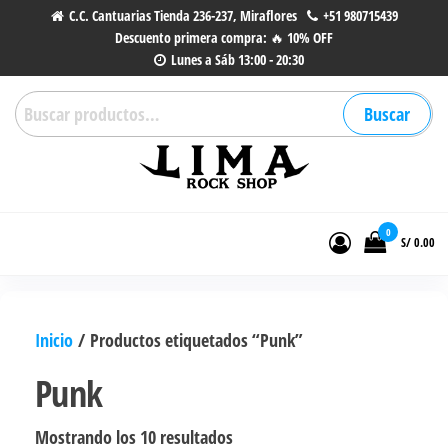
Saltar
C.C. Cantuarias Tienda 236-237, Miraflores
+51 980715439
Descuento primera compra: 🔥 10% OFF
al
Lunes a Sáb 13:00 - 20:30
contenido
Buscar
Buscar
por:
Lima Rock Shop
Tienda online de Accesorios,
Joyas de Acero | Tienda de
0
S/ 0.00
Música de Vinilos, CDs y más.
Inicio
/ Productos etiquetados “Punk”
Punk
Ordenado
Mostrando los 10 resultados