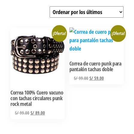
por
los
últimos
¡Oferta!
¡Oferta!
Correa de cuero punk para
pantalón tachas doble
El
El
S/
99.00
S/
59.00
precio
precio
Correa 100% Cuero vacuno
original
actual
con tachas circulares punk
era:
es:
rock metal
S/ 99.00.
S/ 59.00.
El
El
S/
99.00
S/
89.00
precio
precio
original
actual