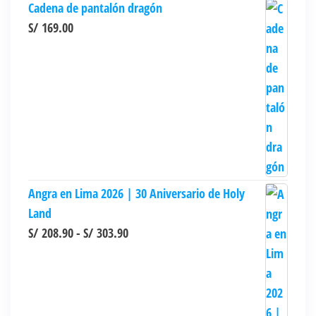
Cadena de pantalón dragón
S/
169.00
Angra en Lima 2026 | 30 Aniversario de Holy
Land
Rango
S/
208.90
-
S/
303.90
de
precios:
desde
S/ 208.90