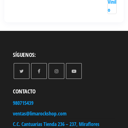
SÍGUENOS:
CONTACTO
980715439
ventas@limarockshop.com
C.C. Cantuarias Tienda 236 – 237, Miraflores