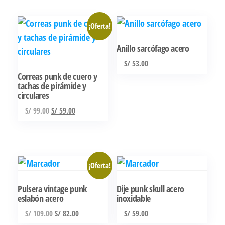
era:
es:
era:
es:
S/ 99.00.
S/ 59.00.
S/ 99.00.
S/ 59.00.
¡Oferta!
Anillo sarcófago acero
S/
53.00
Correas punk de cuero y
Este
tachas de pirámide y
producto
circulares
tiene
El
El
S/
99.00
S/
59.00
múltiples
precio
precio
original
actual
variantes.
era:
es:
Las
S/ 99.00.
S/ 59.00.
opciones
¡Oferta!
se
Pulsera vintage punk
Dije punk skull acero
pueden
eslabón acero
inoxidable
elegir
El
El
S/
109.00
S/
82.00
S/
59.00
en