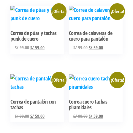
era:
es:
S/ 99.00.
S/ 89.00.
¡Oferta!
¡Oferta!
Correa de púas y tachas
Correa de calaveras de
punk de cuero
cuero para pantalón
El
El
El
El
S/
99.00
S/
59.00
S/
99.00
S/
59.00
precio
precio
precio
precio
original
actual
original
actual
era:
es:
era:
es:
S/ 99.00.
S/ 59.00.
S/ 99.00.
S/ 59.00.
¡Oferta!
¡Oferta!
Correa de pantalón con
Correa cuero tachas
tachas
piramidales
El
El
El
El
S/
99.00
S/
59.00
S/
99.00
S/
59.00
precio
precio
precio
precio
original
actual
original
actual