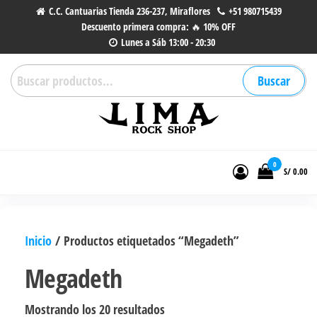
Saltar
C.C. Cantuarias Tienda 236-237, Miraflores
+51 980715439
Descuento primera compra: 🔥 10% OFF
al
Lunes a Sáb 13:00 - 20:30
contenido
Buscar
Buscar
por:
Lima Rock Shop
Tienda online de Accesorios,
Joyas de Acero | Tienda de
0
S/ 0.00
Música de Vinilos, CDs y más.
Inicio
/ Productos etiquetados “Megadeth”
Megadeth
Ordenado
Mostrando los 20 resultados