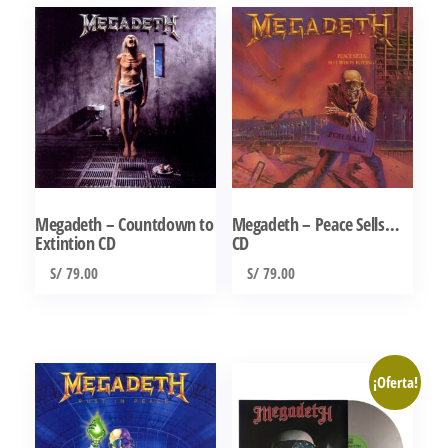
Megadeth – Countdown to
Megadeth – Peace Sells…
Extintion CD
CD
S/
79.00
S/
79.00
¡Oferta!