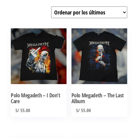
por
los
últimos
Polo Megadeth – I Don’t
Polo Megadeth – The Last
Care
Album
S/
55.00
S/
55.00
Este
Este
producto
producto