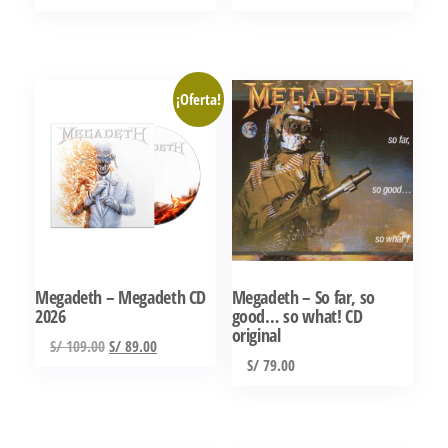
página
página
Este
de
de
producto
producto
producto
tiene
¡Oferta!
múltiples
variantes.
Las
opciones
se
pueden
elegir
Megadeth – Megadeth CD
Megadeth – So far, so
en
2026
good… so what! CD
la
original
El
El
S/
109.00
S/
89.00
página
S/
79.00
precio
precio
de
original
actual
producto
era:
es:
S/ 109.00.
S/ 89.00.