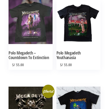
tiene
tiene
múltiples
múltiples
variantes.
variantes.
Las
Las
opciones
opciones
se
se
pueden
pueden
elegir
elegir
Polo Megadeth –
Polo Megadeth
en
en
Countdown To Extinction
Youthanasia
la
la
S/
55.00
S/
55.00
página
página
Este
Este
de
de
producto
producto
producto
producto
tiene
tiene
¡Oferta!
múltiples
múltiples
variantes.
variantes.
Las
Las