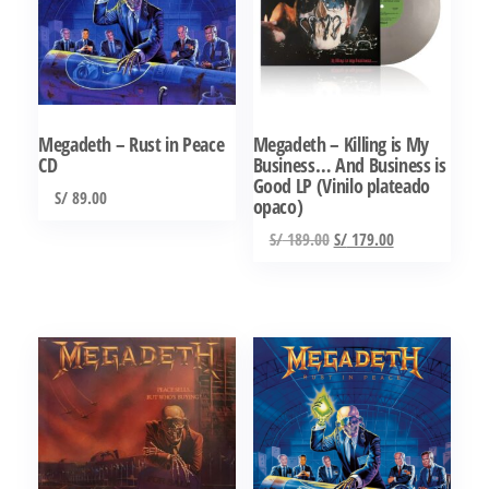
Megadeth – Rust in Peace
Megadeth – Killing is My
CD
Business… And Business is
Good LP (Vinilo plateado
S/
89.00
opaco)
El
El
S/
189.00
S/
179.00
precio
precio
original
actual
era:
es:
S/ 189.00.
S/ 179.00.