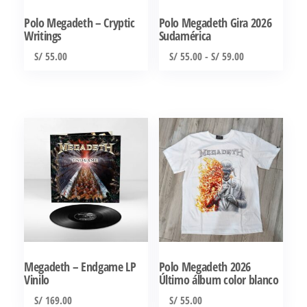
elegir
Polo Megadeth – Cryptic
Polo Megadeth Gira 2026
en
Writings
Sudamérica
la
Rango
S/
55.00
S/
55.00
-
S/
59.00
página
de
Este
Este
de
precios:
producto
producto
producto
desde
tiene
tiene
S/ 55.00
múltiples
múltiples
hasta
S/ 59.00
variantes.
variantes.
Las
Las
opciones
opciones
se
se
pueden
pueden
elegir
elegir
Megadeth – Endgame LP
Polo Megadeth 2026
en
en
Vinilo
Último álbum color blanco
la
la
S/
169.00
S/
55.00