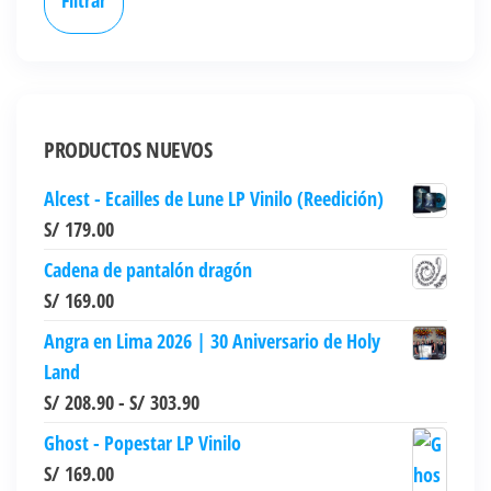
de
de
producto
producto
PRODUCTOS NUEVOS
Alcest - Ecailles de Lune LP Vinilo (Reedición)
S/
179.00
Cadena de pantalón dragón
S/
169.00
Angra en Lima 2026 | 30 Aniversario de Holy
Land
Rango
S/
208.90
-
S/
303.90
de
Ghost - Popestar LP Vinilo
precios:
S/
169.00