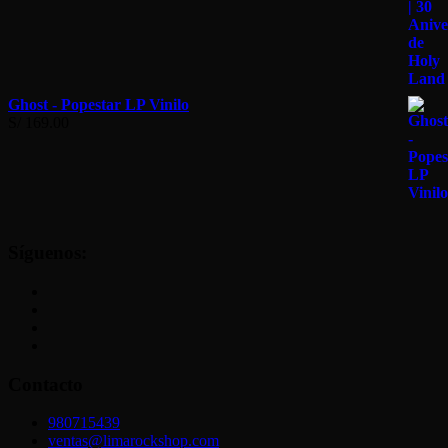
S/ 208.90
hasta
S/ 303.90
Ghost - Popestar LP Vinilo
S/
169.00
Síguenos:
Contacto
980715439
ventas@limarockshop.com