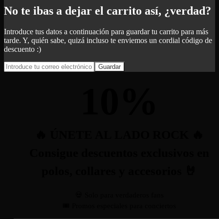
No te ibas a dejar el carrito así, ¿verdad?
Introduce tus datos a continuación para guardar tu carrito para más
tarde. Y, quién sabe, quizá incluso te enviemos un cordial código de
descuento :)
Guardar
10
%
🔥 ÚNETE AL LADO ROCK 🔥
Consigue descuentos exclusivos en
polos, collares y accesorios 🤘
💀 Solo para verdaderos fans
🎟️ Promos especiales para conciertos