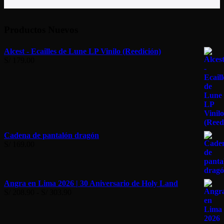
Productos Nuevos
Alcest - Ecailles de Lune LP Vinilo (Reedición)
S/
179.00
Cadena de pantalón dragón
S/
169.00
Angra en Lima 2026 | 30 Aniversario de Holy Land
Rango
S/
208.90
-
S/
303.90
de
precios:
desde