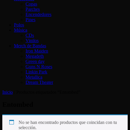
Copas
Parches
Encendedores
Pines
Polos
Música
CDs
Vinilos
Merch de Bandas
Iron Maiden
Megadeth
Green day
Guns N Roses
Linkin Park
Metallica
Dream Theater
Inicio
/ Productos etiquetados “Entombed”
Entombed
No se han encontrado productos que coincidan con tu
selección.