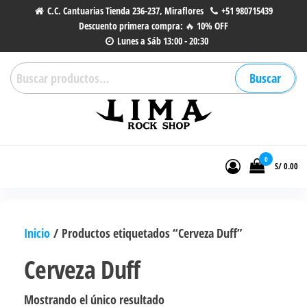
Saltar
C.C. Cantuarias Tienda 236-237, Miraflores
+51 980715439
Descuento primera compra: 🔥 10% OFF
al
Lunes a Sáb 13:00 - 20:30
contenido
Buscar
Buscar
por:
Lima Rock Shop
Tienda online de Accesorios,
Joyas de Acero | Tienda de
0
S/ 0.00
Música de Vinilos, CDs y más.
Inicio
/ Productos etiquetados “Cerveza Duff”
Cerveza Duff
Mostrando el único resultado