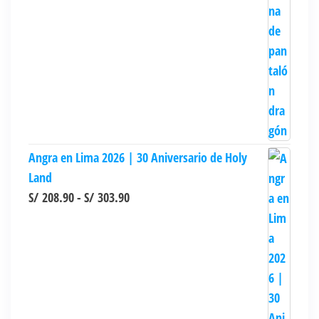
Angra en Lima 2026 | 30 Aniversario de Holy
Land
Rango
S/
208.90
-
S/
303.90
de
precios:
desde
S/ 208.90
hasta
S/ 303.90