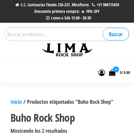
Saltar
C.C. Cantuarias Tienda 236-237, Miraflores
+51 980715439
Descuento primera compra: 🔥 10% OFF
al
Lunes a Sáb 13:00 - 20:30
contenido
Buscar
Buscar
por:
Lima Rock Shop
Tienda online de Accesorios,
Joyas de Acero | Tienda de
0
S/ 0.00
Música de Vinilos, CDs y más.
Inicio
/ Productos etiquetados “Buho Rock Shop”
Buho Rock Shop
Ordenado
Mostrando los 2 resultados