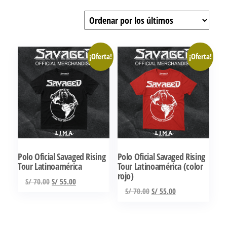
por
los
últimos
¡Oferta!
¡Oferta!
Polo Oficial Savaged Rising
Polo Oficial Savaged Rising
Tour Latinoamérica
Tour Latinoamérica (color
rojo)
El
El
S/
70.00
S/
55.00
El
El
S/
70.00
S/
55.00
precio
precio
Este
precio
precio
original
actual
Este
producto
original
actual
era:
es:
producto