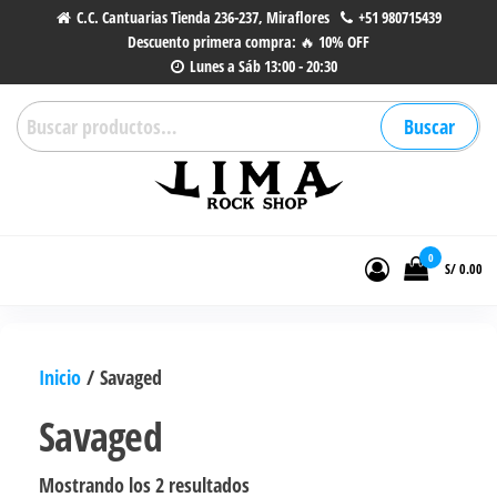
Saltar
C.C. Cantuarias Tienda 236-237, Miraflores
+51 980715439
Descuento primera compra: 🔥 10% OFF
al
Lunes a Sáb 13:00 - 20:30
contenido
Buscar
Buscar
por:
Lima Rock Shop
Tienda online de Accesorios,
Joyas de Acero | Tienda de
0
S/ 0.00
Música de Vinilos, CDs y más.
Inicio
/ Savaged
Savaged
Ordenado
Mostrando los 2 resultados