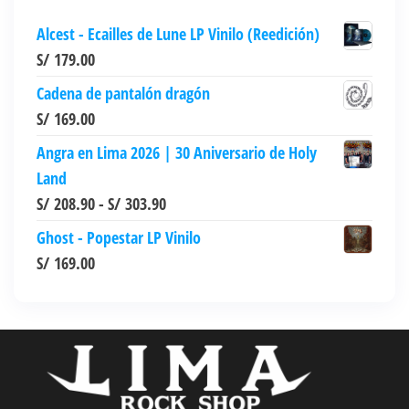
Alcest - Ecailles de Lune LP Vinilo (Reedición)
S/
179.00
Cadena de pantalón dragón
S/
169.00
Angra en Lima 2026 | 30 Aniversario de Holy
Land
Rango
S/
208.90
-
S/
303.90
de
Ghost - Popestar LP Vinilo
precios:
S/
169.00
desde
S/ 208.90
hasta
S/ 303.90