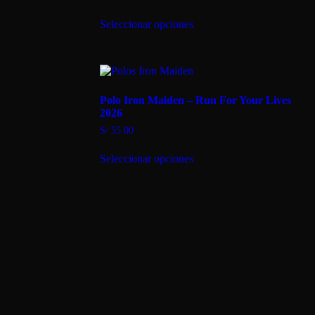
Este
Seleccionar opciones
producto
tiene
múltiples
variantes.
Las
opciones
Polo Iron Maiden – Run For Your Lives
se
2026
pueden
elegir
S/
55.00
en
Este
la
Seleccionar opciones
producto
página
tiene
de
múltiples
producto
variantes.
Las
opciones
se
pueden
elegir
en
la
página
de