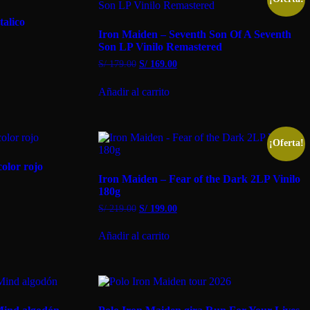
alico
Iron Maiden – Seventh Son Of A Seventh
Son LP Vinilo Remastered
El
El
S/
179.00
S/
169.00
precio
precio
original
actual
Añadir al carrito
era:
es:
S/ 179.00.
S/ 169.00.
¡Oferta!
olor rojo
Iron Maiden – Fear of the Dark 2LP Vinilo
180g
El
El
S/
219.00
S/
199.00
precio
precio
original
actual
Añadir al carrito
era:
es:
S/ 219.00.
S/ 199.00.