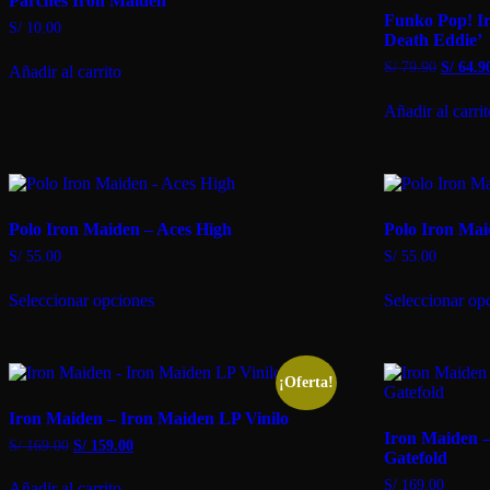
Parches Iron Maiden
elegir
Funko Pop! Ir
en
S/
10.00
Death Eddie’
la
página
El
S/
79.90
S/
64.9
Añadir al carrito
de
precio
producto
original
Añadir al carri
era:
S/ 79.9
Polo Iron Maiden – Aces High
Polo Iron Mai
S/
55.00
S/
55.00
Este
Seleccionar opciones
Seleccionar op
producto
tiene
múltiples
variantes.
Las
¡Oferta!
opciones
Iron Maiden – Iron Maiden LP Vinilo
se
Iron Maiden –
pueden
El
El
S/
169.00
S/
159.00
Gatefold
elegir
precio
precio
en
original
actual
S/
169.00
Añadir al carrito