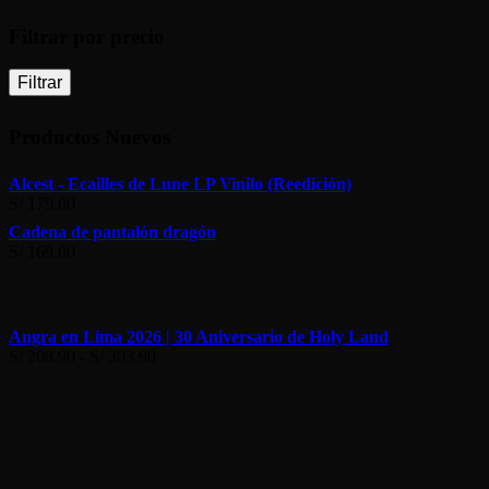
Filtrar por precio
Filtrar
Productos Nuevos
Alcest - Ecailles de Lune LP Vinilo (Reedición)
S/
179.00
Cadena de pantalón dragón
S/
169.00
Angra en Lima 2026 | 30 Aniversario de Holy Land
Rango
S/
208.90
-
S/
303.90
de
precios:
desde
S/ 208.90
hasta
S/ 303.90