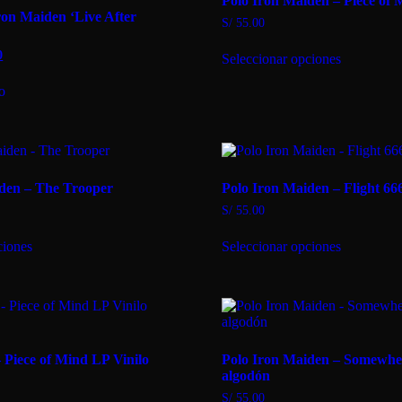
Polo Iron Maiden – Piece of 
elegir
on Maiden ‘Live After
en
S/
55.00
la
Este
página
El
0
Seleccionar opciones
producto
de
precio
tiene
producto
actual
to
múltiples
es:
variantes.
0.
S/ 64.90.
Las
opciones
se
pueden
den – The Trooper
Polo Iron Maiden – Flight 66
elegir
en
S/
55.00
la
Este
Este
página
ciones
Seleccionar opciones
producto
producto
de
tiene
tiene
producto
múltiples
múltiples
variantes.
variantes.
Las
Las
opciones
opciones
se
se
 Piece of Mind LP Vinilo
Polo Iron Maiden – Somewhe
pueden
pueden
algodón
elegir
elegir
en
en
S/
55.00