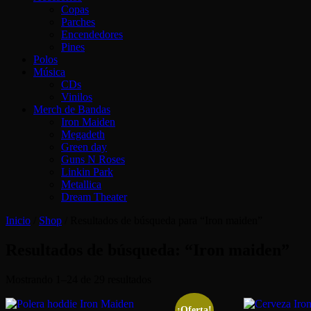
Copas
Parches
Encendedores
Pines
Polos
Música
CDs
Vinilos
Merch de Bandas
Iron Maiden
Megadeth
Green day
Guns N Roses
Linkin Park
Metallica
Dream Theater
Inicio
/
Shop
/ Resultados de búsqueda para “Iron maiden”
Resultados de búsqueda: “Iron maiden”
Ordenado
Mostrando 1–24 de 29 resultados
por
los
¡Oferta!