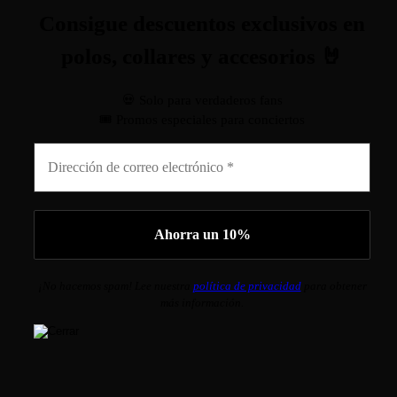
Consigue descuentos exclusivos en
polos, collares y accesorios 🤘
💀 Solo para verdaderos fans
🎟️ Promos especiales para conciertos
¡No hacemos spam! Lee nuestra
política de privacidad
para obtener
más información.