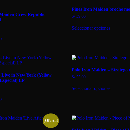
Pines Iron Maiden broche met
 Maiden Crew Republic
S/
39.00
l
Este
Seleccionar opciones
producto
tiene
to
múltiples
variantes.
Las
opciones
se
pueden
Polo Iron Maiden – Stratego c
elegir
 Live in New York (Yellow
en
S/
55.00
 Especial) LP
la
Este
página
Seleccionar opciones
producto
de
tiene
producto
to
múltiples
variantes.
Las
opciones
se
¡Oferta!
pueden