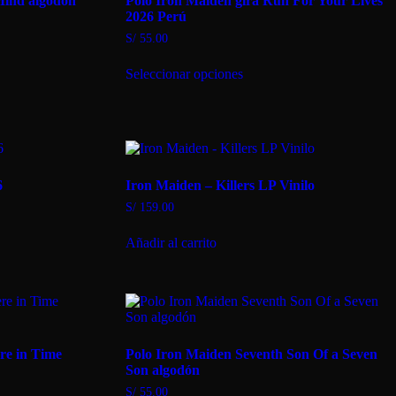
Mind algodón
Polo Iron Maiden gira Run For Your Lives
2026 Perú
S/
55.00
Este
Seleccionar opciones
producto
tiene
múltiples
variantes.
Las
opciones
se
6
Iron Maiden – Killers LP Vinilo
pueden
elegir
S/
159.00
en
la
Añadir al carrito
página
de
producto
re in Time
Polo Iron Maiden Seventh Son Of a Seven
Son algodón
S/
55.00