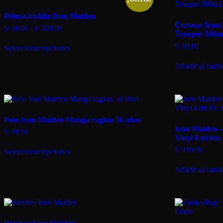
últimos
Polera hoddie Iron Maiden
Cerveza Iron
Rango
S/
99.00
-
S/
109.00
Trooper 500m
de
Este
precios:
S/
80.00
Seleccionar opciones
producto
desde
tiene
S/ 99.00
Añadir al carri
múltiples
hasta
variantes.
S/ 109.00
Las
opciones
se
pueden
Polo Iron Maiden Manga raglan 50 años
elegir
Iron Maiden –
en
S/
69.00
Vinyl Edición
la
Este
página
S/
189.00
Seleccionar opciones
producto
de
tiene
producto
Añadir al carri
múltiples
variantes.
Las
opciones
se
pueden