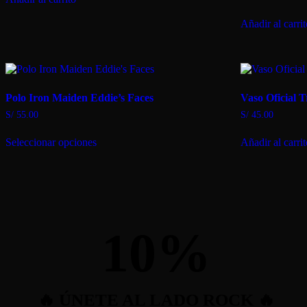
era:
es:
la
S/ 169.00.
S/ 159.00.
página
Añadir al carri
de
producto
Polo Iron Maiden Eddie’s Faces
Vaso Oficial 
S/
55.00
S/
45.00
Este
Seleccionar opciones
Añadir al carri
producto
tiene
múltiples
variantes.
Las
opciones
se
10
%
pueden
elegir
en
la
página
de
🔥 ÚNETE AL LADO ROCK 🔥
producto